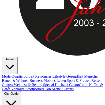
Themen
Mode
Quartierportrait
Regionales
Lifestyle
Gesundheit
Menschen
Bauen & Wohnen
Business
Mobiles Leben
Sport & Freizeit
Reise
Genuss
Wellness & Beauty
Special
Hochzeit
GastroGuide
Kaffee &
Cafés
Vorsorge
Stadtporträts
Top Szene / Events
City Guide