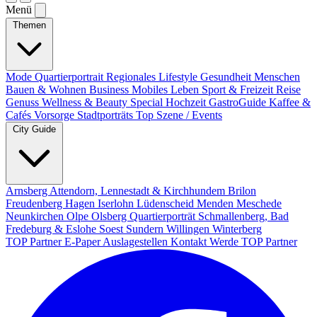
Menü
Themen
Mode
Quartierportrait
Regionales
Lifestyle
Gesundheit
Menschen
Bauen & Wohnen
Business
Mobiles Leben
Sport & Freizeit
Reise
Genuss
Wellness & Beauty
Special
Hochzeit
GastroGuide
Kaffee &
Cafés
Vorsorge
Stadtporträts
Top Szene / Events
City Guide
Arnsberg
Attendorn, Lennestadt & Kirchhundem
Brilon
Freudenberg
Hagen
Iserlohn
Lüdenscheid
Menden
Meschede
Neunkirchen
Olpe
Olsberg
Quartierporträt
Schmallenberg, Bad
Fredeburg & Eslohe
Soest
Sundern
Willingen
Winterberg
TOP Partner
E-Paper
Auslagestellen
Kontakt
Werde TOP Partner