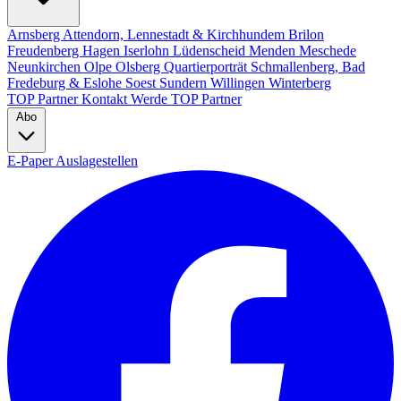
Arnsberg
Attendorn, Lennestadt & Kirchhundem
Brilon
Freudenberg
Hagen
Iserlohn
Lüdenscheid
Menden
Meschede
Neunkirchen
Olpe
Olsberg
Quartierporträt
Schmallenberg, Bad
Fredeburg & Eslohe
Soest
Sundern
Willingen
Winterberg
TOP Partner
Kontakt
Werde TOP Partner
Abo
E-Paper
Auslagestellen