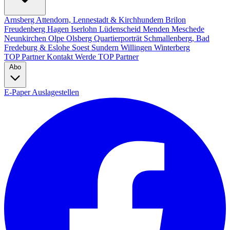
Arnsberg
Attendorn, Lennestadt & Kirchhundem
Brilon
Freudenberg
Hagen
Iserlohn
Lüdenscheid
Menden
Meschede
Neunkirchen
Olpe
Olsberg
Quartierporträt
Schmallenberg, Bad
Fredeburg & Eslohe
Soest
Sundern
Willingen
Winterberg
TOP Partner
Kontakt
Werde TOP Partner
Abo
E-Paper
Auslagestellen