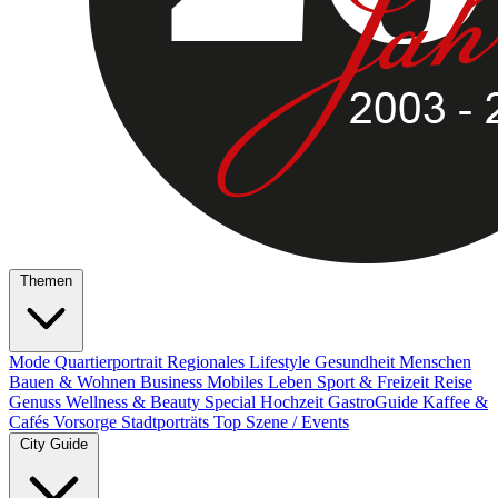
Themen
Mode
Quartierportrait
Regionales
Lifestyle
Gesundheit
Menschen
Bauen & Wohnen
Business
Mobiles Leben
Sport & Freizeit
Reise
Genuss
Wellness & Beauty
Special
Hochzeit
GastroGuide
Kaffee &
Cafés
Vorsorge
Stadtporträts
Top Szene / Events
City Guide