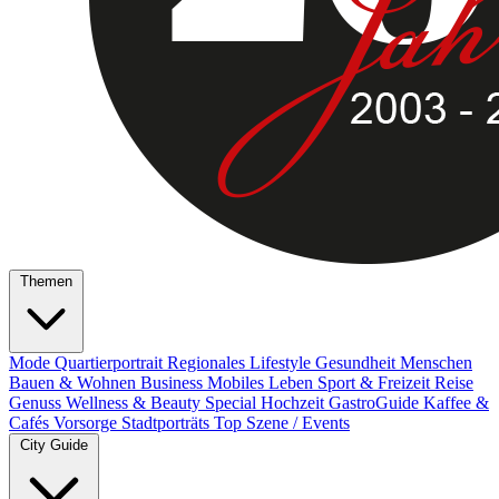
Themen
Mode
Quartierportrait
Regionales
Lifestyle
Gesundheit
Menschen
Bauen & Wohnen
Business
Mobiles Leben
Sport & Freizeit
Reise
Genuss
Wellness & Beauty
Special
Hochzeit
GastroGuide
Kaffee &
Cafés
Vorsorge
Stadtporträts
Top Szene / Events
City Guide