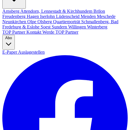
Arnsberg
Attendorn, Lennestadt & Kirchhundem
Brilon
Freudenberg
Hagen
Iserlohn
Lüdenscheid
Menden
Meschede
Neunkirchen
Olpe
Olsberg
Quartierporträt
Schmallenberg, Bad
Fredeburg & Eslohe
Soest
Sundern
Willingen
Winterberg
TOP Partner
Kontakt
Werde TOP Partner
Abo
E-Paper
Auslagestellen