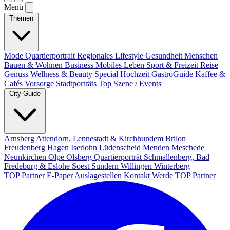
Menü
Themen
Mode
Quartierportrait
Regionales
Lifestyle
Gesundheit
Menschen
Bauen & Wohnen
Business
Mobiles Leben
Sport & Freizeit
Reise
Genuss
Wellness & Beauty
Special
Hochzeit
GastroGuide
Kaffee &
Cafés
Vorsorge
Stadtporträts
Top Szene / Events
City Guide
Arnsberg
Attendorn, Lennestadt & Kirchhundem
Brilon
Freudenberg
Hagen
Iserlohn
Lüdenscheid
Menden
Meschede
Neunkirchen
Olpe
Olsberg
Quartierporträt
Schmallenberg, Bad
Fredeburg & Eslohe
Soest
Sundern
Willingen
Winterberg
TOP Partner
E-Paper
Auslagestellen
Kontakt
Werde TOP Partner