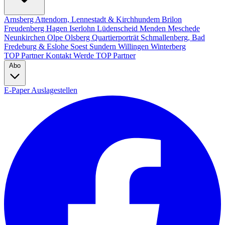
Arnsberg
Attendorn, Lennestadt & Kirchhundem
Brilon
Freudenberg
Hagen
Iserlohn
Lüdenscheid
Menden
Meschede
Neunkirchen
Olpe
Olsberg
Quartierporträt
Schmallenberg, Bad
Fredeburg & Eslohe
Soest
Sundern
Willingen
Winterberg
TOP Partner
Kontakt
Werde TOP Partner
Abo
E-Paper
Auslagestellen