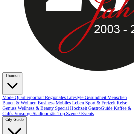
Themen
Mode
Quartierportrait
Regionales
Lifestyle
Gesundheit
Menschen
Bauen & Wohnen
Business
Mobiles Leben
Sport & Freizeit
Reise
Genuss
Wellness & Beauty
Special
Hochzeit
GastroGuide
Kaffee &
Cafés
Vorsorge
Stadtporträts
Top Szene / Events
City Guide