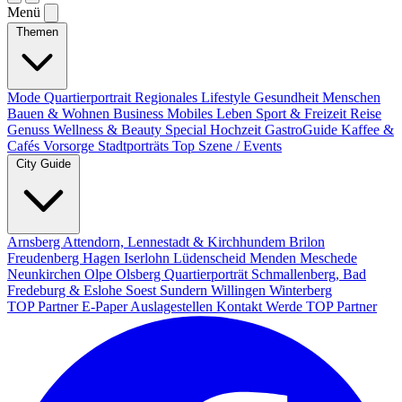
Menü
Themen
Mode
Quartierportrait
Regionales
Lifestyle
Gesundheit
Menschen
Bauen & Wohnen
Business
Mobiles Leben
Sport & Freizeit
Reise
Genuss
Wellness & Beauty
Special
Hochzeit
GastroGuide
Kaffee &
Cafés
Vorsorge
Stadtporträts
Top Szene / Events
City Guide
Arnsberg
Attendorn, Lennestadt & Kirchhundem
Brilon
Freudenberg
Hagen
Iserlohn
Lüdenscheid
Menden
Meschede
Neunkirchen
Olpe
Olsberg
Quartierporträt
Schmallenberg, Bad
Fredeburg & Eslohe
Soest
Sundern
Willingen
Winterberg
TOP Partner
E-Paper
Auslagestellen
Kontakt
Werde TOP Partner