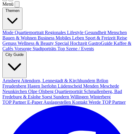
Menü
Themen
Mode
Quartierportrait
Regionales
Lifestyle
Gesundheit
Menschen
Bauen & Wohnen
Business
Mobiles Leben
Sport & Freizeit
Reise
Genuss
Wellness & Beauty
Special
Hochzeit
GastroGuide
Kaffee &
Cafés
Vorsorge
Stadtporträts
Top Szene / Events
City Guide
Arnsberg
Attendorn, Lennestadt & Kirchhundem
Brilon
Freudenberg
Hagen
Iserlohn
Lüdenscheid
Menden
Meschede
Neunkirchen
Olpe
Olsberg
Quartierporträt
Schmallenberg, Bad
Fredeburg & Eslohe
Soest
Sundern
Willingen
Winterberg
TOP Partner
E-Paper
Auslagestellen
Kontakt
Werde TOP Partner