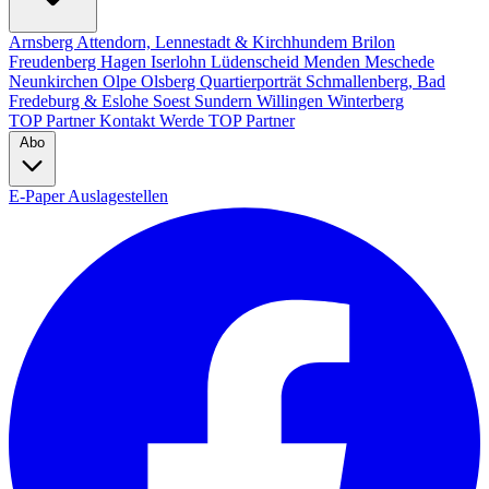
Arnsberg
Attendorn, Lennestadt & Kirchhundem
Brilon
Freudenberg
Hagen
Iserlohn
Lüdenscheid
Menden
Meschede
Neunkirchen
Olpe
Olsberg
Quartierporträt
Schmallenberg, Bad
Fredeburg & Eslohe
Soest
Sundern
Willingen
Winterberg
TOP Partner
Kontakt
Werde TOP Partner
Abo
E-Paper
Auslagestellen