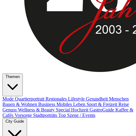
Themen
Mode
Quartierportrait
Regionales
Lifestyle
Gesundheit
Menschen
Bauen & Wohnen
Business
Mobiles Leben
Sport & Freizeit
Reise
Genuss
Wellness & Beauty
Special
Hochzeit
GastroGuide
Kaffee &
Cafés
Vorsorge
Stadtporträts
Top Szene / Events
City Guide