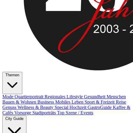
Themen
Mode
Quartierportrait
Regionales
Lifestyle
Gesundheit
Menschen
Bauen & Wohnen
Business
Mobiles Leben
Sport & Freizeit
Reise
Genuss
Wellness & Beauty
Special
Hochzeit
GastroGuide
Kaffee &
Cafés
Vorsorge
Stadtporträts
Top Szene / Events
City Guide