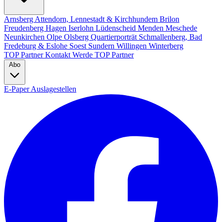
Arnsberg
Attendorn, Lennestadt & Kirchhundem
Brilon
Freudenberg
Hagen
Iserlohn
Lüdenscheid
Menden
Meschede
Neunkirchen
Olpe
Olsberg
Quartierporträt
Schmallenberg, Bad
Fredeburg & Eslohe
Soest
Sundern
Willingen
Winterberg
TOP Partner
Kontakt
Werde TOP Partner
Abo
E-Paper
Auslagestellen