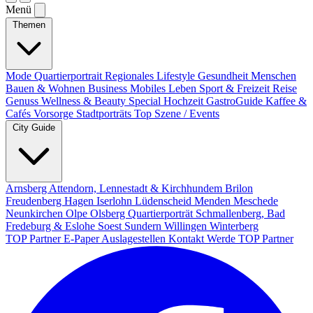
Menü
Themen
Mode
Quartierportrait
Regionales
Lifestyle
Gesundheit
Menschen
Bauen & Wohnen
Business
Mobiles Leben
Sport & Freizeit
Reise
Genuss
Wellness & Beauty
Special
Hochzeit
GastroGuide
Kaffee &
Cafés
Vorsorge
Stadtporträts
Top Szene / Events
City Guide
Arnsberg
Attendorn, Lennestadt & Kirchhundem
Brilon
Freudenberg
Hagen
Iserlohn
Lüdenscheid
Menden
Meschede
Neunkirchen
Olpe
Olsberg
Quartierporträt
Schmallenberg, Bad
Fredeburg & Eslohe
Soest
Sundern
Willingen
Winterberg
TOP Partner
E-Paper
Auslagestellen
Kontakt
Werde TOP Partner