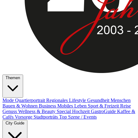
Themen
Mode
Quartierportrait
Regionales
Lifestyle
Gesundheit
Menschen
Bauen & Wohnen
Business
Mobiles Leben
Sport & Freizeit
Reise
Genuss
Wellness & Beauty
Special
Hochzeit
GastroGuide
Kaffee &
Cafés
Vorsorge
Stadtporträts
Top Szene / Events
City Guide