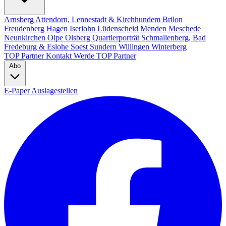
Arnsberg
Attendorn, Lennestadt & Kirchhundem
Brilon
Freudenberg
Hagen
Iserlohn
Lüdenscheid
Menden
Meschede
Neunkirchen
Olpe
Olsberg
Quartierporträt
Schmallenberg, Bad
Fredeburg & Eslohe
Soest
Sundern
Willingen
Winterberg
TOP Partner
Kontakt
Werde TOP Partner
Abo
E-Paper
Auslagestellen