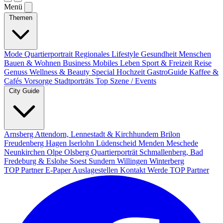
Menü
Themen
Mode
Quartierportrait
Regionales
Lifestyle
Gesundheit
Menschen
Bauen & Wohnen
Business
Mobiles Leben
Sport & Freizeit
Reise
Genuss
Wellness & Beauty
Special
Hochzeit
GastroGuide
Kaffee &
Cafés
Vorsorge
Stadtporträts
Top Szene / Events
City Guide
Arnsberg
Attendorn, Lennestadt & Kirchhundem
Brilon
Freudenberg
Hagen
Iserlohn
Lüdenscheid
Menden
Meschede
Neunkirchen
Olpe
Olsberg
Quartierporträt
Schmallenberg, Bad
Fredeburg & Eslohe
Soest
Sundern
Willingen
Winterberg
TOP Partner
E-Paper
Auslagestellen
Kontakt
Werde TOP Partner