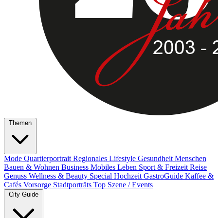
Themen
Mode
Quartierportrait
Regionales
Lifestyle
Gesundheit
Menschen
Bauen & Wohnen
Business
Mobiles Leben
Sport & Freizeit
Reise
Genuss
Wellness & Beauty
Special
Hochzeit
GastroGuide
Kaffee &
Cafés
Vorsorge
Stadtporträts
Top Szene / Events
City Guide