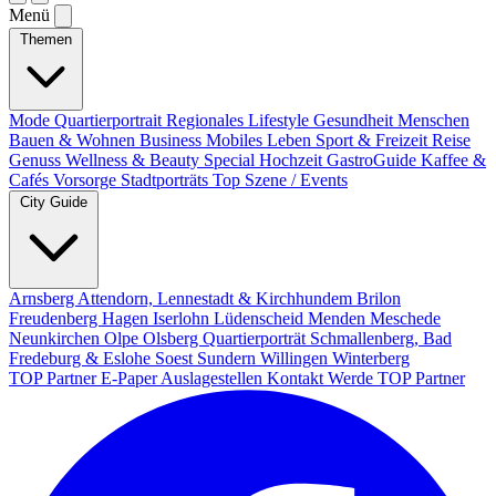
Menü
Themen
Mode
Quartierportrait
Regionales
Lifestyle
Gesundheit
Menschen
Bauen & Wohnen
Business
Mobiles Leben
Sport & Freizeit
Reise
Genuss
Wellness & Beauty
Special
Hochzeit
GastroGuide
Kaffee &
Cafés
Vorsorge
Stadtporträts
Top Szene / Events
City Guide
Arnsberg
Attendorn, Lennestadt & Kirchhundem
Brilon
Freudenberg
Hagen
Iserlohn
Lüdenscheid
Menden
Meschede
Neunkirchen
Olpe
Olsberg
Quartierporträt
Schmallenberg, Bad
Fredeburg & Eslohe
Soest
Sundern
Willingen
Winterberg
TOP Partner
E-Paper
Auslagestellen
Kontakt
Werde TOP Partner