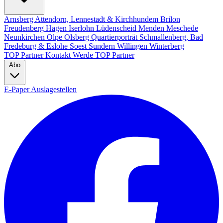
Arnsberg
Attendorn, Lennestadt & Kirchhundem
Brilon
Freudenberg
Hagen
Iserlohn
Lüdenscheid
Menden
Meschede
Neunkirchen
Olpe
Olsberg
Quartierporträt
Schmallenberg, Bad
Fredeburg & Eslohe
Soest
Sundern
Willingen
Winterberg
TOP Partner
Kontakt
Werde TOP Partner
Abo
E-Paper
Auslagestellen