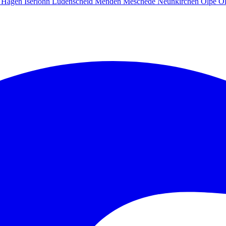
g
Hagen
Iserlohn
Lüdenscheid
Menden
Meschede
Neunkirchen
Olpe
O