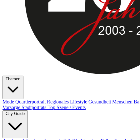
Themen
Mode
Quartierportrait
Regionales
Lifestyle
Gesundheit
Menschen
Ba
Vorsorge
Stadtporträts
Top Szene / Events
City Guide