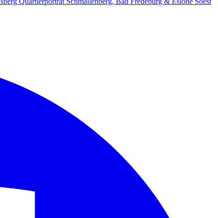
lsberg
Quartierporträt
Schmallenberg, Bad Fredeburg & Eslohe
Soest