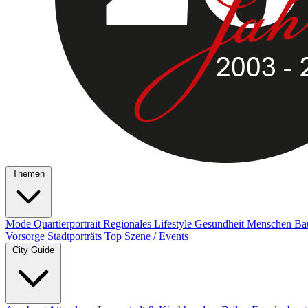
Themen
Mode
Quartierportrait
Regionales
Lifestyle
Gesundheit
Menschen
Ba
Vorsorge
Stadtporträts
Top Szene / Events
City Guide