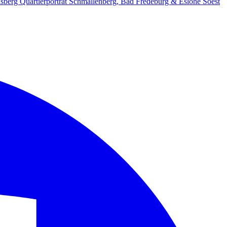
lsberg
Quartierporträt
Schmallenberg, Bad Fredeburg & Eslohe
Soest