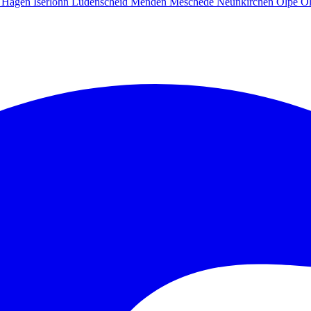
g
Hagen
Iserlohn
Lüdenscheid
Menden
Meschede
Neunkirchen
Olpe
O