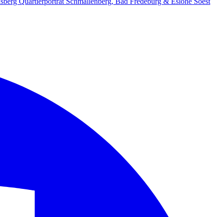
lsberg
Quartierporträt
Schmallenberg, Bad Fredeburg & Eslohe
Soest