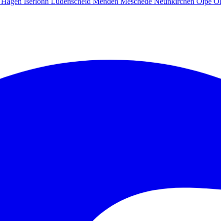
g
Hagen
Iserlohn
Lüdenscheid
Menden
Meschede
Neunkirchen
Olpe
O