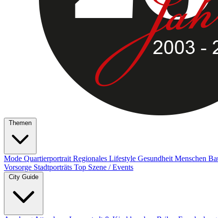
Themen
Mode
Quartierportrait
Regionales
Lifestyle
Gesundheit
Menschen
Ba
Vorsorge
Stadtporträts
Top Szene / Events
City Guide