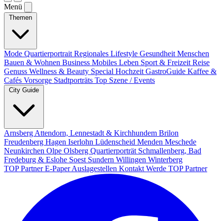
Menü
Themen
Mode
Quartierportrait
Regionales
Lifestyle
Gesundheit
Menschen
Bauen & Wohnen
Business
Mobiles Leben
Sport & Freizeit
Reise
Genuss
Wellness & Beauty
Special
Hochzeit
GastroGuide
Kaffee &
Cafés
Vorsorge
Stadtporträts
Top Szene / Events
City Guide
Arnsberg
Attendorn, Lennestadt & Kirchhundem
Brilon
Freudenberg
Hagen
Iserlohn
Lüdenscheid
Menden
Meschede
Neunkirchen
Olpe
Olsberg
Quartierporträt
Schmallenberg, Bad
Fredeburg & Eslohe
Soest
Sundern
Willingen
Winterberg
TOP Partner
E-Paper
Auslagestellen
Kontakt
Werde TOP Partner