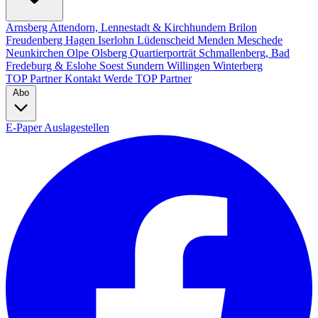
Arnsberg
Attendorn, Lennestadt & Kirchhundem
Brilon
Freudenberg
Hagen
Iserlohn
Lüdenscheid
Menden
Meschede
Neunkirchen
Olpe
Olsberg
Quartierporträt
Schmallenberg, Bad
Fredeburg & Eslohe
Soest
Sundern
Willingen
Winterberg
TOP Partner
Kontakt
Werde TOP Partner
Abo
E-Paper
Auslagestellen