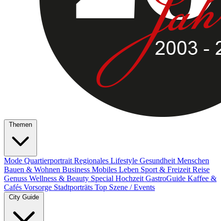
Themen
Mode
Quartierportrait
Regionales
Lifestyle
Gesundheit
Menschen
Bauen & Wohnen
Business
Mobiles Leben
Sport & Freizeit
Reise
Genuss
Wellness & Beauty
Special
Hochzeit
GastroGuide
Kaffee &
Cafés
Vorsorge
Stadtporträts
Top Szene / Events
City Guide