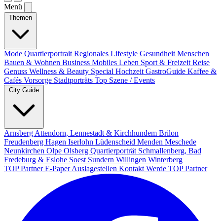
Menü
Themen
Mode
Quartierportrait
Regionales
Lifestyle
Gesundheit
Menschen
Bauen & Wohnen
Business
Mobiles Leben
Sport & Freizeit
Reise
Genuss
Wellness & Beauty
Special
Hochzeit
GastroGuide
Kaffee &
Cafés
Vorsorge
Stadtporträts
Top Szene / Events
City Guide
Arnsberg
Attendorn, Lennestadt & Kirchhundem
Brilon
Freudenberg
Hagen
Iserlohn
Lüdenscheid
Menden
Meschede
Neunkirchen
Olpe
Olsberg
Quartierporträt
Schmallenberg, Bad
Fredeburg & Eslohe
Soest
Sundern
Willingen
Winterberg
TOP Partner
E-Paper
Auslagestellen
Kontakt
Werde TOP Partner