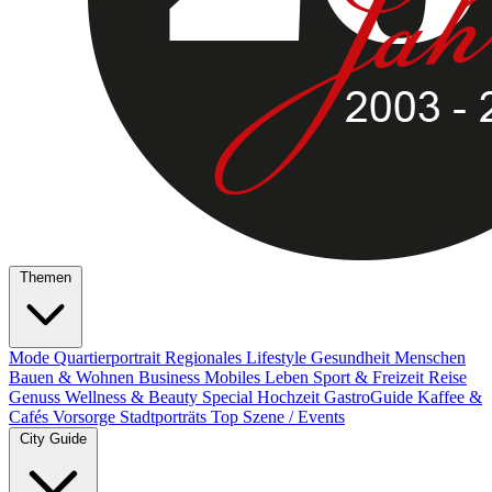
Themen
Mode
Quartierportrait
Regionales
Lifestyle
Gesundheit
Menschen
Bauen & Wohnen
Business
Mobiles Leben
Sport & Freizeit
Reise
Genuss
Wellness & Beauty
Special
Hochzeit
GastroGuide
Kaffee &
Cafés
Vorsorge
Stadtporträts
Top Szene / Events
City Guide