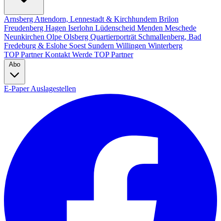
Arnsberg
Attendorn, Lennestadt & Kirchhundem
Brilon
Freudenberg
Hagen
Iserlohn
Lüdenscheid
Menden
Meschede
Neunkirchen
Olpe
Olsberg
Quartierporträt
Schmallenberg, Bad
Fredeburg & Eslohe
Soest
Sundern
Willingen
Winterberg
TOP Partner
Kontakt
Werde TOP Partner
Abo
E-Paper
Auslagestellen