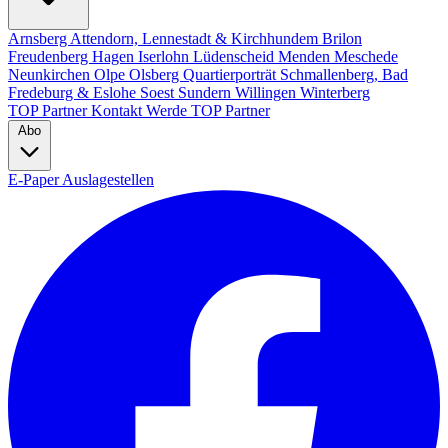
Arnsberg
Attendorn, Lennestadt & Kirchhundem
Brilon
Freudenberg
Hagen
Iserlohn
Lüdenscheid
Menden
Meschede
Neunkirchen
Olpe
Olsberg
Quartierporträt
Schmallenberg, Bad
Fredeburg & Eslohe
Soest
Sundern
Willingen
Winterberg
TOP Partner
Kontakt
Werde TOP Partner
Abo
E-Paper
Auslagestellen