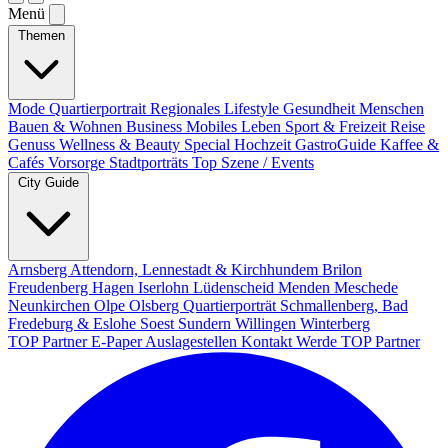
Menü
Themen
Mode
Quartierportrait
Regionales
Lifestyle
Gesundheit
Menschen
Bauen & Wohnen
Business
Mobiles Leben
Sport & Freizeit
Reise
Genuss
Wellness & Beauty
Special
Hochzeit
GastroGuide
Kaffee &
Cafés
Vorsorge
Stadtporträts
Top Szene / Events
City Guide
Arnsberg
Attendorn, Lennestadt & Kirchhundem
Brilon
Freudenberg
Hagen
Iserlohn
Lüdenscheid
Menden
Meschede
Neunkirchen
Olpe
Olsberg
Quartierporträt
Schmallenberg, Bad
Fredeburg & Eslohe
Soest
Sundern
Willingen
Winterberg
TOP Partner
E-Paper
Auslagestellen
Kontakt
Werde TOP Partner