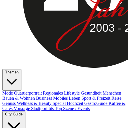
Themen
Mode
Quartierportrait
Regionales
Lifestyle
Gesundheit
Menschen
Bauen & Wohnen
Business
Mobiles Leben
Sport & Freizeit
Reise
Genuss
Wellness & Beauty
Special
Hochzeit
GastroGuide
Kaffee &
Cafés
Vorsorge
Stadtporträts
Top Szene / Events
City Guide