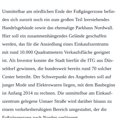
Un­mit­tel­bar am nördlichen Ende der Fußgänger­zone befin­
d­en sich zurzeit noch ein zum großen Teil leer­ste­hen­des
Han­dels­ge­bäude sowie das ehe­ma­lige Parkhaus Nord­wall.
Hi­er soll ein zusam­men­hän­gen­des Gelände geschaf­fen
wer­den, das für die An­sied­lung eines Einkauf­szen­trums
mit rund 10.000 Qua­drat­me­tern Verkaufs­fläche geeignet
ist. Als In­ves­tor kon­nte die Stadt hi­er­für die ITG aus Düs­
sel­dorf gewin­nen, die bun­desweit bere­its rund 70 solch­er
Cen­ter be­treibt. Der Sch­w­er­punkt des Ange­botes soll auf
junger Mode und Elek­trowaren lie­gen, mit dem Baube­ginn
ist An­fang 2014 zu rech­nen. Die un­mit­tel­bar am Einkauf­
szen­trum gele­gene Un­naer Straße wird darüber hi­naus zu
einem verkehrs­beruhigten Bereich umges­tal­tet, der die
Fußgänger­zone nach Nor­den ver­längert.