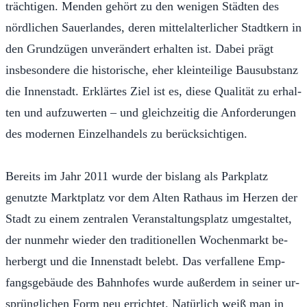
trächti­gen. Men­den ge­hört zu den weni­gen Städten des
nördlichen Sauer­lan­des, deren mit­te­lal­ter­lich­er Stadtk­ern in
den Grundzü­gen un­verän­dert er­hal­ten ist. Dabei prägt
insbe­son­dere die his­torische, eher klein­teilige Bau­sub­s­tanz
die In­nen­s­tadt. Erk­lärtes Ziel ist es, diese Qual­ität zu er­hal­
ten und aufzuw­erten – und gleichzeitig die An­forderun­gen
des mod­er­nen Einzel­han­dels zu berück­sichti­gen.
Bere­its im Jahr 2011 wurde der bis­lang als Park­platz
genutzte Markt­platz vor dem Al­ten Rathaus im Herzen der
Stadt zu einem zen­tralen Ve­r­an­s­tal­tungs­platz umges­tal­tet,
der nun­mehr wied­er den tra­di­tionellen Wochen­markt be­
her­bergt und die In­nen­s­tadt belebt. Das ver­fal­l­ene Emp­
fangs­ge­bäude des Bahn­hofes wurde außer­dem in sein­er ur­
sprünglichen Form neu er­richtet. Natür­lich weiß man in