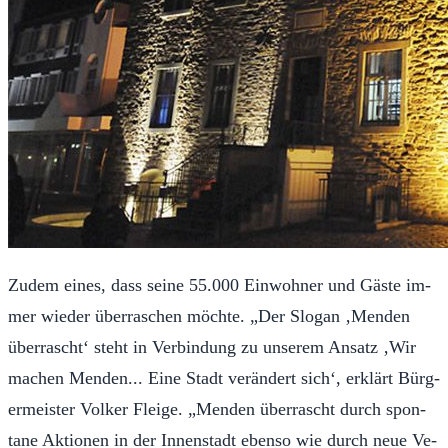
Zu­dem eines, dass seine 55.000 Ein­woh­n­er und Gäste im­
mer wied­er über­raschen möchte. „Der Slo­gan ‚Men­den
über­rascht‘ ste­ht in Verbin­dung zu unserem An­satz ‚Wir
machen Men­den... Eine Stadt verän­dert sich‘, erk­lärt Bürg­
ermeis­ter Volk­er Fleige. „Men­den über­rascht durch spon­
tane Ak­tio­nen in der In­nen­s­tadt eben­so wie durch neue Ve­