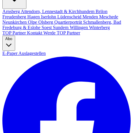
Arnsberg
Attendorn, Lennestadt & Kirchhundem
Brilon
Freudenberg
Hagen
Iserlohn
Lüdenscheid
Menden
Meschede
Neunkirchen
Olpe
Olsberg
Quartierporträt
Schmallenberg, Bad
Fredeburg & Eslohe
Soest
Sundern
Willingen
Winterberg
TOP Partner
Kontakt
Werde TOP Partner
Abo
E-Paper
Auslagestellen