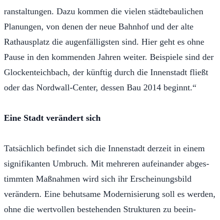
r­an­s­tal­tun­gen. Dazu kom­men die vielen städte­baulichen
Pla­nun­gen, von de­nen der neue Bahn­hof und der alte
Rathaus­platz die au­gen­fäl­lig­sten sind. Hi­er ge­ht es ohne
Pause in den kom­men­den Jahren weit­er. Beispiele sind der
Glock­en­teich­bach, der künftig durch die In­nen­s­tadt fließt
oder das Nord­wall-Cen­ter, dessen Bau 2014 be­gin­nt.“
Eine Stadt verän­dert sich
Tat­säch­lich befin­d­et sich die In­nen­s­tadt derzeit in einem
sig­ni­fikan­ten Um­bruch. Mit mehr­eren aufei­nan­der abges­
timmten Maß­nah­men wird sich ihr Er­schei­n­ungs­bild
verän­dern. Eine be­hut­same Mod­er­nisierung soll es wer­den,
ohne die wertvollen beste­hen­den Struk­turen zu beein­