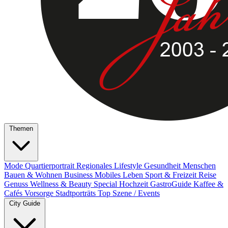
Themen
Mode
Quartierportrait
Regionales
Lifestyle
Gesundheit
Menschen
Bauen & Wohnen
Business
Mobiles Leben
Sport & Freizeit
Reise
Genuss
Wellness & Beauty
Special
Hochzeit
GastroGuide
Kaffee &
Cafés
Vorsorge
Stadtporträts
Top Szene / Events
City Guide