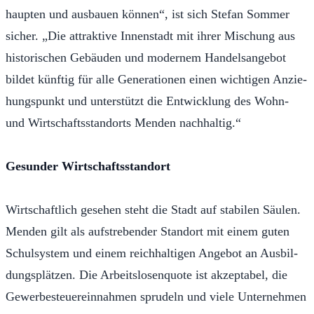
haupten und aus­bauen kön­nen“, ist sich Ste­fan Som­mer
sich­er. „Die at­trak­tive In­nen­s­tadt mit ihr­er Mischung aus
his­torischen Ge­bäu­den und mod­ernem Han­del­sange­bot
bildet künftig für alle Gen­er­a­tio­nen ei­nen wichti­gen Anzie­
hungspunkt und un­ter­stützt die En­twick­lung des Wohn-
und Wirtschafts­s­tan­dorts Men­den nach­haltig.“
Ge­sun­der Wirtschafts­s­tan­dort
Wirtschaftlich ge­se­hen ste­ht die Stadt auf sta­bilen Säulen.
Men­den gilt als auf­streben­der Stan­dort mit einem guten
Schul­sys­tem und einem reich­halti­gen Ange­bot an Aus­bil­
dungs­plätzen. Die Ar­beit­s­losen­quote ist akzept­a­bel, die
Gewerbes­teuerein­nah­men sprudeln und viele Un­terneh­men