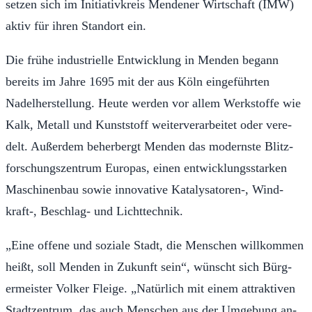
setzen sich im Ini­tia­tivkreis Men­den­er Wirtschaft (IMW)
ak­tiv für ihren Stan­dort ein.
Die frühe in­dus­trielle En­twick­lung in Men­den be­gann
bere­its im Jahre 1695 mit der aus Köln einge­führten
Nadel­her­stel­lung. Heute wer­den vor allem Werk­stoffe wie
Kalk, Me­t­all und Kun­st­stoff weit­er­verar­beit­et oder vere­
delt. Außer­dem be­her­bergt Men­den das mod­ern­ste Bl­itz­
forschungszen­trum Eu­ro­pas, ei­nen en­twick­lungss­tarken
Maschi­nen­bau sowie in­no­va­tive Ka­talysa­toren-, Wind­
kraft-, Besch­lag- und Licht­tech­nik.
„Eine of­fene und soziale Stadt, die Men­schen wil­lkom­men
heißt, soll Men­den in Zukunft sein“, wün­scht sich Bürg­
ermeis­ter Volk­er Fleige. „Natür­lich mit einem at­trak­tiv­en
Stadtzen­trum, das auch Men­schen aus der Umge­bung an­