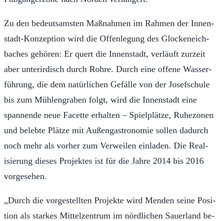
Zu den be­deut­sam­sten Maß­nah­men im Rah­men der In­nen­
s­tadt-Konzep­tion wird die Of­fen­le­gung des Glock­eneich­
bach­es ge­hören: Er quert die In­nen­s­tadt, ver­läuft zurzeit
aber un­terirdisch durch Rohre. Durch eine of­fene Wasser­
führung, die dem natür­lichen Ge­fälle von der Josef­schule
bis zum Müh­len­graben fol­gt, wird die In­nen­s­tadt eine
span­nende neue Facette er­hal­ten – Spiel­plätze, Ruhe­zo­nen
und belebte Plätze mit Außen­gas­tronomie sollen da­durch
noch mehr als vorher zum Ver­weilen ein­la­den. Die Re­al­
isierung die­s­es Pro­jektes ist für die Jahre 2014 bis 2016
vorge­se­hen.
„Durch die vorgestell­ten Pro­jekte wird Men­den seine Po­si­
tion als starkes Mit­telzen­trum im nördlichen Sauer­land be­