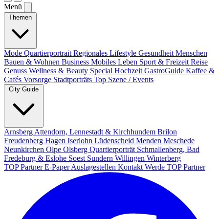
Menü
Themen
Mode
Quartierportrait
Regionales
Lifestyle
Gesundheit
Menschen
Bauen & Wohnen
Business
Mobiles Leben
Sport & Freizeit
Reise
Genuss
Wellness & Beauty
Special
Hochzeit
GastroGuide
Kaffee &
Cafés
Vorsorge
Stadtporträts
Top Szene / Events
City Guide
Arnsberg
Attendorn, Lennestadt & Kirchhundem
Brilon
Freudenberg
Hagen
Iserlohn
Lüdenscheid
Menden
Meschede
Neunkirchen
Olpe
Olsberg
Quartierporträt
Schmallenberg, Bad
Fredeburg & Eslohe
Soest
Sundern
Willingen
Winterberg
TOP Partner
E-Paper
Auslagestellen
Kontakt
Werde TOP Partner