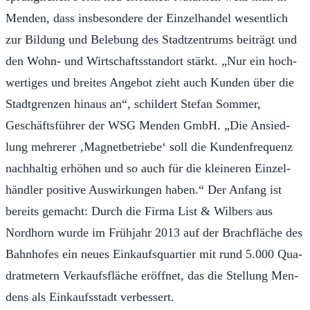
Men­den, dass insbe­son­dere der Einzel­han­del wesentlich
zur Bil­dung und Bele­bung des Stadtzen­trums beiträgt und
den Wohn- und Wirtschafts­s­tan­dort stärkt. „Nur ein hoch­
w­ertiges und breites Ange­bot zie­ht auch Kun­den über die
Stadt­grenzen hi­naus an“, schildert Ste­fan Som­mer,
Geschäfts­führ­er der WSG Men­den GmbH. „Die An­sied­
lung mehr­er­er ‚Mag­net­be­triebe‘ soll die Kun­den­fre­quenz
nach­haltig er­höhen und so auch für die kleineren Einzel­
händler pos­i­tive Auswirkun­gen haben.“ Der An­fang ist
bere­its ge­macht: Durch die Fir­ma List & Wil­bers aus
Nord­horn wurde im Früh­jahr 2013 auf der Brach­fläche des
Bahn­hofes ein neues Einkauf­squarti­er mit rund 5.000 Qua­
drat­me­tern Verkaufs­fläche eröffnet, das die Stel­lung Men­
dens als Einkaufss­tadt verbessert.