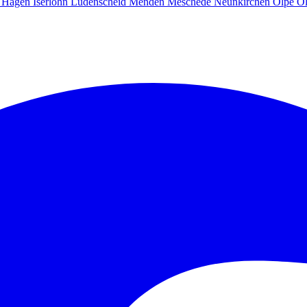
g
Hagen
Iserlohn
Lüdenscheid
Menden
Meschede
Neunkirchen
Olpe
O