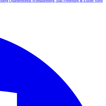
lsberg
Quartierporträt
Schmallenberg, Bad Fredeburg & Eslohe
Soest