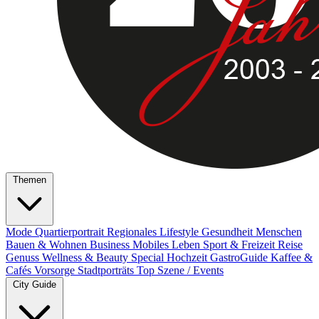
Themen
Mode
Quartierportrait
Regionales
Lifestyle
Gesundheit
Menschen
Bauen & Wohnen
Business
Mobiles Leben
Sport & Freizeit
Reise
Genuss
Wellness & Beauty
Special
Hochzeit
GastroGuide
Kaffee &
Cafés
Vorsorge
Stadtporträts
Top Szene / Events
City Guide