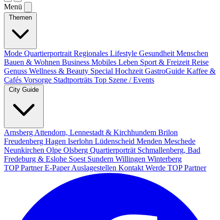
Menü
Themen
Mode
Quartierportrait
Regionales
Lifestyle
Gesundheit
Menschen
Bauen & Wohnen
Business
Mobiles Leben
Sport & Freizeit
Reise
Genuss
Wellness & Beauty
Special
Hochzeit
GastroGuide
Kaffee &
Cafés
Vorsorge
Stadtporträts
Top Szene / Events
City Guide
Arnsberg
Attendorn, Lennestadt & Kirchhundem
Brilon
Freudenberg
Hagen
Iserlohn
Lüdenscheid
Menden
Meschede
Neunkirchen
Olpe
Olsberg
Quartierporträt
Schmallenberg, Bad
Fredeburg & Eslohe
Soest
Sundern
Willingen
Winterberg
TOP Partner
E-Paper
Auslagestellen
Kontakt
Werde TOP Partner