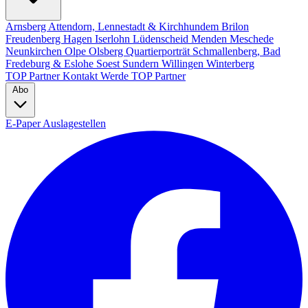
Arnsberg
Attendorn, Lennestadt & Kirchhundem
Brilon
Freudenberg
Hagen
Iserlohn
Lüdenscheid
Menden
Meschede
Neunkirchen
Olpe
Olsberg
Quartierporträt
Schmallenberg, Bad
Fredeburg & Eslohe
Soest
Sundern
Willingen
Winterberg
TOP Partner
Kontakt
Werde TOP Partner
Abo
E-Paper
Auslagestellen