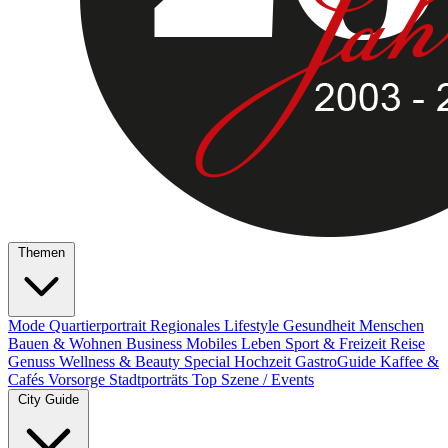
Themen
Mode
Quartierportrait
Regionales
Lifestyle
Gesundheit
Menschen
Bauen & Wohnen
Business
Mobiles Leben
Sport & Freizeit
Reise
Genuss
Wellness & Beauty
Special
Hochzeit
GastroGuide
Kaffee &
Cafés
Vorsorge
Stadtporträts
Top Szene / Events
City Guide