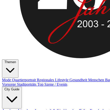
Themen
Mode
Quartierportrait
Regionales
Lifestyle
Gesundheit
Menschen
Ba
Vorsorge
Stadtporträts
Top Szene / Events
City Guide