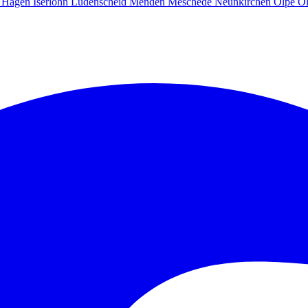
g
Hagen
Iserlohn
Lüdenscheid
Menden
Meschede
Neunkirchen
Olpe
O