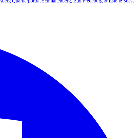
lsberg
Quartierporträt
Schmallenberg, Bad Fredeburg & Eslohe
Soest