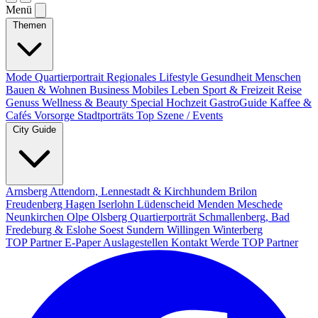
Menü
Themen
Mode
Quartierportrait
Regionales
Lifestyle
Gesundheit
Menschen
Bauen & Wohnen
Business
Mobiles Leben
Sport & Freizeit
Reise
Genuss
Wellness & Beauty
Special
Hochzeit
GastroGuide
Kaffee &
Cafés
Vorsorge
Stadtporträts
Top Szene / Events
City Guide
Arnsberg
Attendorn, Lennestadt & Kirchhundem
Brilon
Freudenberg
Hagen
Iserlohn
Lüdenscheid
Menden
Meschede
Neunkirchen
Olpe
Olsberg
Quartierporträt
Schmallenberg, Bad
Fredeburg & Eslohe
Soest
Sundern
Willingen
Winterberg
TOP Partner
E-Paper
Auslagestellen
Kontakt
Werde TOP Partner