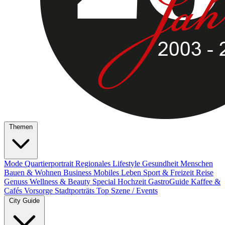
Themen
Mode
Quartierportrait
Regionales
Lifestyle
Gesundheit
Menschen
Bauen & Wohnen
Business
Mobiles Leben
Sport & Freizeit
Reise
Genuss
Wellness & Beauty
Special
Hochzeit
GastroGuide
Kaffee &
Cafés
Vorsorge
Stadtporträts
Top Szene / Events
City Guide