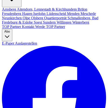
Arnsberg
Attendorn, Lennestadt & Kirchhundem
Brilon
Freudenberg
Hagen
Iserlohn
Lüdenscheid
Menden
Meschede
Neunkirchen
Olpe
Olsberg
Quartierporträt
Schmallenberg, Bad
Fredeburg & Eslohe
Soest
Sundern
Willingen
Winterberg
TOP Partner
Kontakt
Werde TOP Partner
Abo
E-Paper
Auslagestellen