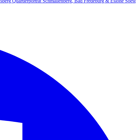
lsberg
Quartierporträt
Schmallenberg, Bad Fredeburg & Eslohe
Soest