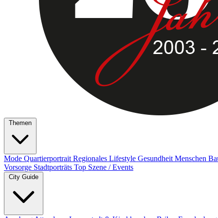
Themen
Mode
Quartierportrait
Regionales
Lifestyle
Gesundheit
Menschen
Ba
Vorsorge
Stadtporträts
Top Szene / Events
City Guide