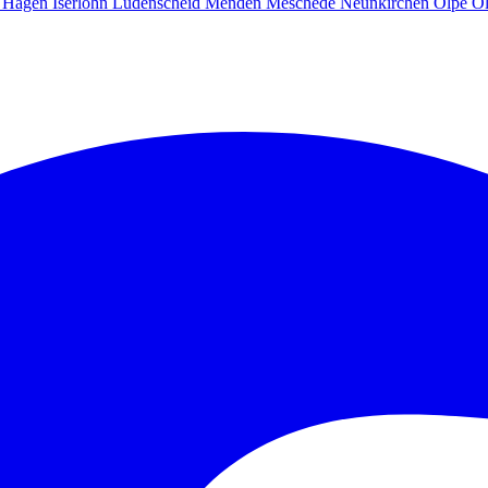
g
Hagen
Iserlohn
Lüdenscheid
Menden
Meschede
Neunkirchen
Olpe
O