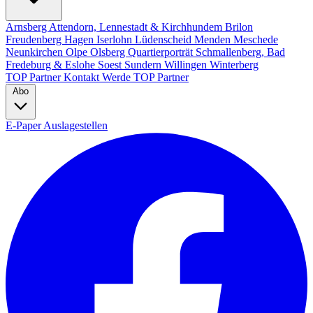
Arnsberg
Attendorn, Lennestadt & Kirchhundem
Brilon
Freudenberg
Hagen
Iserlohn
Lüdenscheid
Menden
Meschede
Neunkirchen
Olpe
Olsberg
Quartierporträt
Schmallenberg, Bad
Fredeburg & Eslohe
Soest
Sundern
Willingen
Winterberg
TOP Partner
Kontakt
Werde TOP Partner
Abo
E-Paper
Auslagestellen