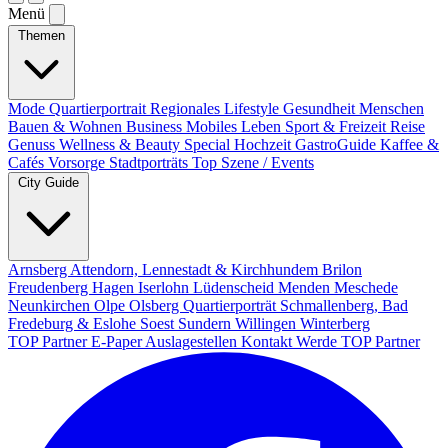
Menü
Themen
Mode
Quartierportrait
Regionales
Lifestyle
Gesundheit
Menschen
Bauen & Wohnen
Business
Mobiles Leben
Sport & Freizeit
Reise
Genuss
Wellness & Beauty
Special
Hochzeit
GastroGuide
Kaffee &
Cafés
Vorsorge
Stadtporträts
Top Szene / Events
City Guide
Arnsberg
Attendorn, Lennestadt & Kirchhundem
Brilon
Freudenberg
Hagen
Iserlohn
Lüdenscheid
Menden
Meschede
Neunkirchen
Olpe
Olsberg
Quartierporträt
Schmallenberg, Bad
Fredeburg & Eslohe
Soest
Sundern
Willingen
Winterberg
TOP Partner
E-Paper
Auslagestellen
Kontakt
Werde TOP Partner