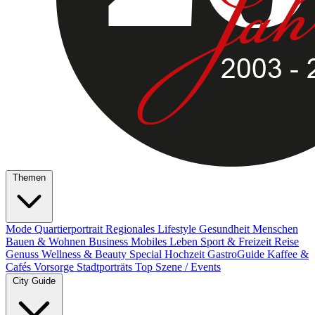
Themen
Mode
Quartierportrait
Regionales
Lifestyle
Gesundheit
Menschen
Bauen & Wohnen
Business
Mobiles Leben
Sport & Freizeit
Reise
Genuss
Wellness & Beauty
Special
Hochzeit
GastroGuide
Kaffee &
Cafés
Vorsorge
Stadtporträts
Top Szene / Events
City Guide