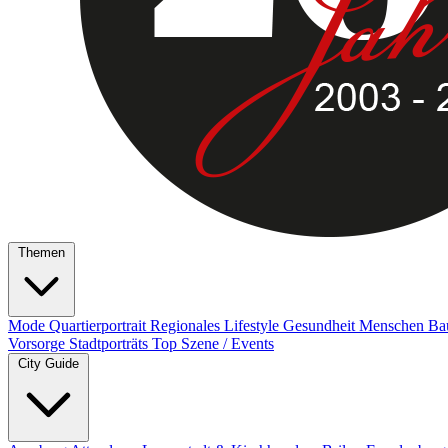
Themen
Mode
Quartierportrait
Regionales
Lifestyle
Gesundheit
Menschen
Ba
Vorsorge
Stadtporträts
Top Szene / Events
City Guide