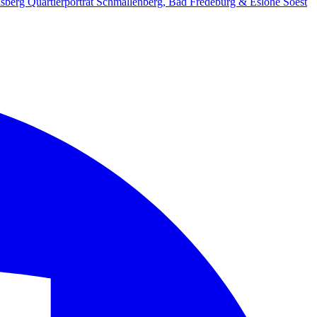
lsberg
Quartierporträt
Schmallenberg, Bad Fredeburg & Eslohe
Soest