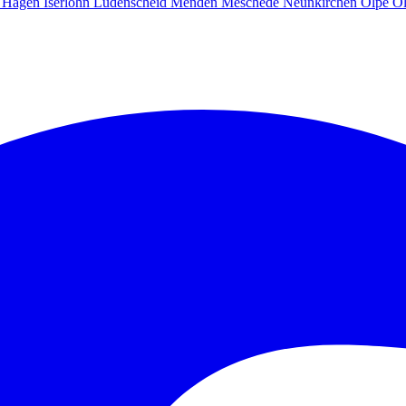
g
Hagen
Iserlohn
Lüdenscheid
Menden
Meschede
Neunkirchen
Olpe
O