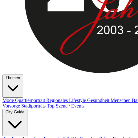
Themen
Mode
Quartierportrait
Regionales
Lifestyle
Gesundheit
Menschen
Ba
Vorsorge
Stadtporträts
Top Szene / Events
City Guide