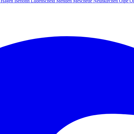
g
Hagen
Iserlohn
Lüdenscheid
Menden
Meschede
Neunkirchen
Olpe
O