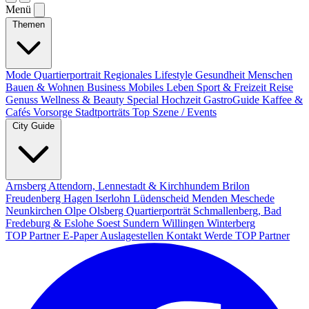
Menü
Themen
Mode
Quartierportrait
Regionales
Lifestyle
Gesundheit
Menschen
Bauen & Wohnen
Business
Mobiles Leben
Sport & Freizeit
Reise
Genuss
Wellness & Beauty
Special
Hochzeit
GastroGuide
Kaffee &
Cafés
Vorsorge
Stadtporträts
Top Szene / Events
City Guide
Arnsberg
Attendorn, Lennestadt & Kirchhundem
Brilon
Freudenberg
Hagen
Iserlohn
Lüdenscheid
Menden
Meschede
Neunkirchen
Olpe
Olsberg
Quartierporträt
Schmallenberg, Bad
Fredeburg & Eslohe
Soest
Sundern
Willingen
Winterberg
TOP Partner
E-Paper
Auslagestellen
Kontakt
Werde TOP Partner