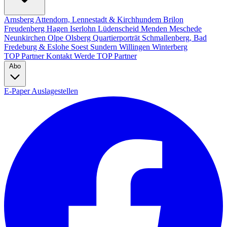
Arnsberg
Attendorn, Lennestadt & Kirchhundem
Brilon
Freudenberg
Hagen
Iserlohn
Lüdenscheid
Menden
Meschede
Neunkirchen
Olpe
Olsberg
Quartierporträt
Schmallenberg, Bad
Fredeburg & Eslohe
Soest
Sundern
Willingen
Winterberg
TOP Partner
Kontakt
Werde TOP Partner
Abo
E-Paper
Auslagestellen