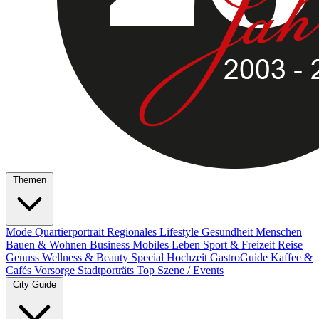
Themen
Mode
Quartierportrait
Regionales
Lifestyle
Gesundheit
Menschen
Bauen & Wohnen
Business
Mobiles Leben
Sport & Freizeit
Reise
Genuss
Wellness & Beauty
Special
Hochzeit
GastroGuide
Kaffee &
Cafés
Vorsorge
Stadtporträts
Top Szene / Events
City Guide