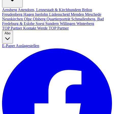
Arnsberg
Attendorn, Lennestadt & Kirchhundem
Brilon
Freudenberg
Hagen
Iserlohn
Lüdenscheid
Menden
Meschede
Neunkirchen
Olpe
Olsberg
Quartierporträt
Schmallenberg, Bad
Fredeburg & Eslohe
Soest
Sundern
Willingen
Winterberg
TOP Partner
Kontakt
Werde TOP Partner
Abo
E-Paper
Auslagestellen