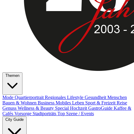
Themen
Mode
Quartierportrait
Regionales
Lifestyle
Gesundheit
Menschen
Bauen & Wohnen
Business
Mobiles Leben
Sport & Freizeit
Reise
Genuss
Wellness & Beauty
Special
Hochzeit
GastroGuide
Kaffee &
Cafés
Vorsorge
Stadtporträts
Top Szene / Events
City Guide