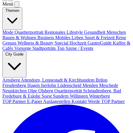
Menü
Themen
Mode
Quartierportrait
Regionales
Lifestyle
Gesundheit
Menschen
Bauen & Wohnen
Business
Mobiles Leben
Sport & Freizeit
Reise
Genuss
Wellness & Beauty
Special
Hochzeit
GastroGuide
Kaffee &
Cafés
Vorsorge
Stadtporträts
Top Szene / Events
City Guide
Arnsberg
Attendorn, Lennestadt & Kirchhundem
Brilon
Freudenberg
Hagen
Iserlohn
Lüdenscheid
Menden
Meschede
Neunkirchen
Olpe
Olsberg
Quartierporträt
Schmallenberg, Bad
Fredeburg & Eslohe
Soest
Sundern
Willingen
Winterberg
TOP Partner
E-Paper
Auslagestellen
Kontakt
Werde TOP Partner