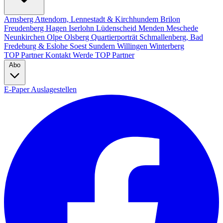
Arnsberg
Attendorn, Lennestadt & Kirchhundem
Brilon
Freudenberg
Hagen
Iserlohn
Lüdenscheid
Menden
Meschede
Neunkirchen
Olpe
Olsberg
Quartierporträt
Schmallenberg, Bad
Fredeburg & Eslohe
Soest
Sundern
Willingen
Winterberg
TOP Partner
Kontakt
Werde TOP Partner
Abo
E-Paper
Auslagestellen