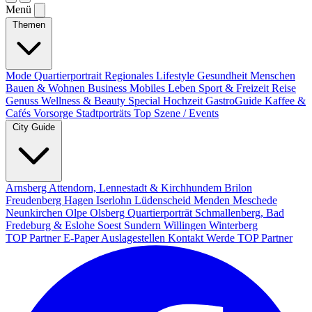
Menü
Themen
Mode
Quartierportrait
Regionales
Lifestyle
Gesundheit
Menschen
Bauen & Wohnen
Business
Mobiles Leben
Sport & Freizeit
Reise
Genuss
Wellness & Beauty
Special
Hochzeit
GastroGuide
Kaffee &
Cafés
Vorsorge
Stadtporträts
Top Szene / Events
City Guide
Arnsberg
Attendorn, Lennestadt & Kirchhundem
Brilon
Freudenberg
Hagen
Iserlohn
Lüdenscheid
Menden
Meschede
Neunkirchen
Olpe
Olsberg
Quartierporträt
Schmallenberg, Bad
Fredeburg & Eslohe
Soest
Sundern
Willingen
Winterberg
TOP Partner
E-Paper
Auslagestellen
Kontakt
Werde TOP Partner