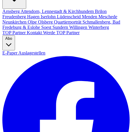
Arnsberg
Attendorn, Lennestadt & Kirchhundem
Brilon
Freudenberg
Hagen
Iserlohn
Lüdenscheid
Menden
Meschede
Neunkirchen
Olpe
Olsberg
Quartierporträt
Schmallenberg, Bad
Fredeburg & Eslohe
Soest
Sundern
Willingen
Winterberg
TOP Partner
Kontakt
Werde TOP Partner
Abo
E-Paper
Auslagestellen