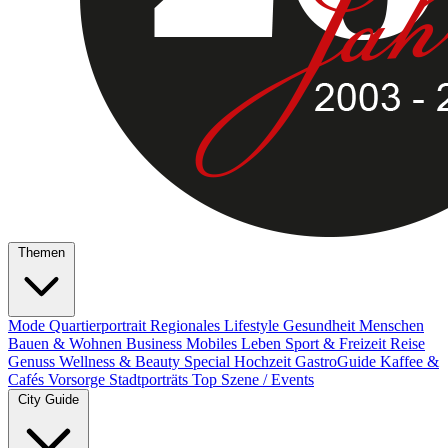
Themen
Mode
Quartierportrait
Regionales
Lifestyle
Gesundheit
Menschen
Bauen & Wohnen
Business
Mobiles Leben
Sport & Freizeit
Reise
Genuss
Wellness & Beauty
Special
Hochzeit
GastroGuide
Kaffee &
Cafés
Vorsorge
Stadtporträts
Top Szene / Events
City Guide