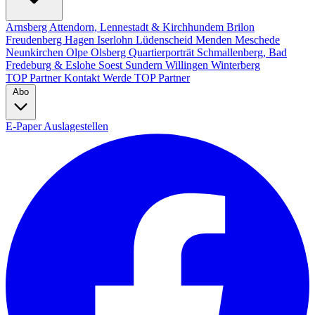
Arnsberg
Attendorn, Lennestadt & Kirchhundem
Brilon
Freudenberg
Hagen
Iserlohn
Lüdenscheid
Menden
Meschede
Neunkirchen
Olpe
Olsberg
Quartierporträt
Schmallenberg, Bad
Fredeburg & Eslohe
Soest
Sundern
Willingen
Winterberg
TOP Partner
Kontakt
Werde TOP Partner
Abo
E-Paper
Auslagestellen