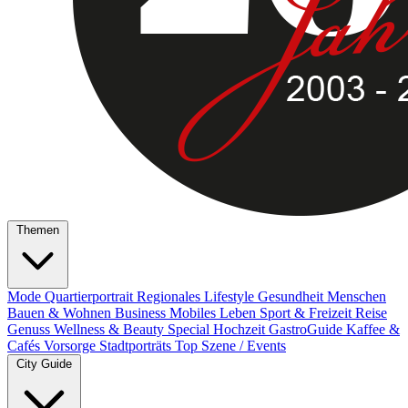
Themen
Mode
Quartierportrait
Regionales
Lifestyle
Gesundheit
Menschen
Bauen & Wohnen
Business
Mobiles Leben
Sport & Freizeit
Reise
Genuss
Wellness & Beauty
Special
Hochzeit
GastroGuide
Kaffee &
Cafés
Vorsorge
Stadtporträts
Top Szene / Events
City Guide