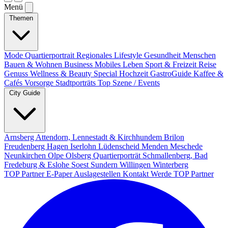
Menü
Themen
Mode
Quartierportrait
Regionales
Lifestyle
Gesundheit
Menschen
Bauen & Wohnen
Business
Mobiles Leben
Sport & Freizeit
Reise
Genuss
Wellness & Beauty
Special
Hochzeit
GastroGuide
Kaffee &
Cafés
Vorsorge
Stadtporträts
Top Szene / Events
City Guide
Arnsberg
Attendorn, Lennestadt & Kirchhundem
Brilon
Freudenberg
Hagen
Iserlohn
Lüdenscheid
Menden
Meschede
Neunkirchen
Olpe
Olsberg
Quartierporträt
Schmallenberg, Bad
Fredeburg & Eslohe
Soest
Sundern
Willingen
Winterberg
TOP Partner
E-Paper
Auslagestellen
Kontakt
Werde TOP Partner