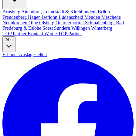
Arnsberg
Attendorn, Lennestadt & Kirchhundem
Brilon
Freudenberg
Hagen
Iserlohn
Lüdenscheid
Menden
Meschede
Neunkirchen
Olpe
Olsberg
Quartierporträt
Schmallenberg, Bad
Fredeburg & Eslohe
Soest
Sundern
Willingen
Winterberg
TOP Partner
Kontakt
Werde TOP Partner
Abo
E-Paper
Auslagestellen