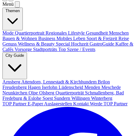
Menü
Themen
Mode
Quartierportrait
Regionales
Lifestyle
Gesundheit
Menschen
Bauen & Wohnen
Business
Mobiles Leben
Sport & Freizeit
Reise
Genuss
Wellness & Beauty
Special
Hochzeit
GastroGuide
Kaffee &
Cafés
Vorsorge
Stadtporträts
Top Szene / Events
City Guide
Arnsberg
Attendorn, Lennestadt & Kirchhundem
Brilon
Freudenberg
Hagen
Iserlohn
Lüdenscheid
Menden
Meschede
Neunkirchen
Olpe
Olsberg
Quartierporträt
Schmallenberg, Bad
Fredeburg & Eslohe
Soest
Sundern
Willingen
Winterberg
TOP Partner
E-Paper
Auslagestellen
Kontakt
Werde TOP Partner