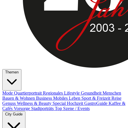
Themen
Mode
Quartierportrait
Regionales
Lifestyle
Gesundheit
Menschen
Bauen & Wohnen
Business
Mobiles Leben
Sport & Freizeit
Reise
Genuss
Wellness & Beauty
Special
Hochzeit
GastroGuide
Kaffee &
Cafés
Vorsorge
Stadtporträts
Top Szene / Events
City Guide