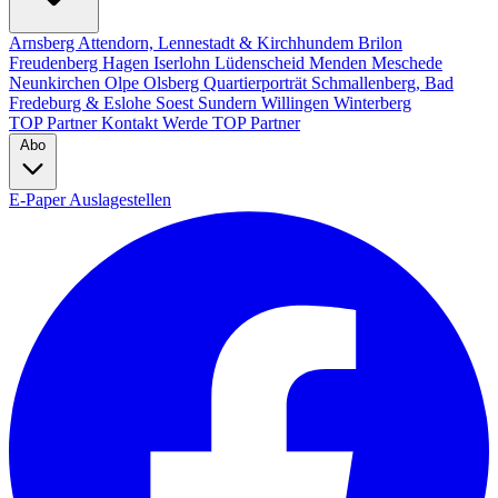
Arnsberg
Attendorn, Lennestadt & Kirchhundem
Brilon
Freudenberg
Hagen
Iserlohn
Lüdenscheid
Menden
Meschede
Neunkirchen
Olpe
Olsberg
Quartierporträt
Schmallenberg, Bad
Fredeburg & Eslohe
Soest
Sundern
Willingen
Winterberg
TOP Partner
Kontakt
Werde TOP Partner
Abo
E-Paper
Auslagestellen