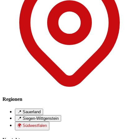
Regionen
📍 Sauerland
📍 Siegen-Wittgenstein
🌍 Südwestfalen