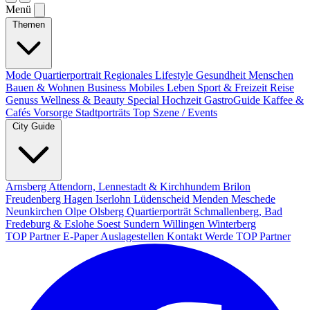
Menü
Themen
Mode
Quartierportrait
Regionales
Lifestyle
Gesundheit
Menschen
Bauen & Wohnen
Business
Mobiles Leben
Sport & Freizeit
Reise
Genuss
Wellness & Beauty
Special
Hochzeit
GastroGuide
Kaffee &
Cafés
Vorsorge
Stadtporträts
Top Szene / Events
City Guide
Arnsberg
Attendorn, Lennestadt & Kirchhundem
Brilon
Freudenberg
Hagen
Iserlohn
Lüdenscheid
Menden
Meschede
Neunkirchen
Olpe
Olsberg
Quartierporträt
Schmallenberg, Bad
Fredeburg & Eslohe
Soest
Sundern
Willingen
Winterberg
TOP Partner
E-Paper
Auslagestellen
Kontakt
Werde TOP Partner