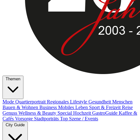
Themen
Mode
Quartierportrait
Regionales
Lifestyle
Gesundheit
Menschen
Bauen & Wohnen
Business
Mobiles Leben
Sport & Freizeit
Reise
Genuss
Wellness & Beauty
Special
Hochzeit
GastroGuide
Kaffee &
Cafés
Vorsorge
Stadtporträts
Top Szene / Events
City Guide