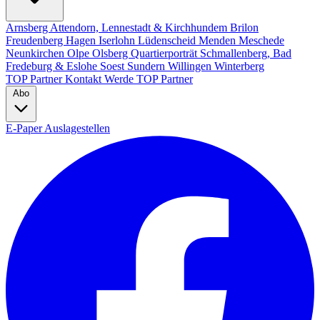
Arnsberg
Attendorn, Lennestadt & Kirchhundem
Brilon
Freudenberg
Hagen
Iserlohn
Lüdenscheid
Menden
Meschede
Neunkirchen
Olpe
Olsberg
Quartierporträt
Schmallenberg, Bad
Fredeburg & Eslohe
Soest
Sundern
Willingen
Winterberg
TOP Partner
Kontakt
Werde TOP Partner
Abo
E-Paper
Auslagestellen