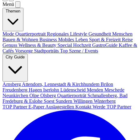
Menü
Themen
Mode
Quartierportrait
Regionales
Lifestyle
Gesundheit
Menschen
Bauen & Wohnen
Business
Mobiles Leben
Sport & Freizeit
Reise
Genuss
Wellness & Beauty
Special
Hochzeit
GastroGuide
Kaffee &
Cafés
Vorsorge
Stadtporträts
Top Szene / Events
City Guide
Arnsberg
Attendorn, Lennestadt & Kirchhundem
Brilon
Freudenberg
Hagen
Iserlohn
Lüdenscheid
Menden
Meschede
Neunkirchen
Olpe
Olsberg
Quartierporträt
Schmallenberg, Bad
Fredeburg & Eslohe
Soest
Sundern
Willingen
Winterberg
TOP Partner
E-Paper
Auslagestellen
Kontakt
Werde TOP Partner