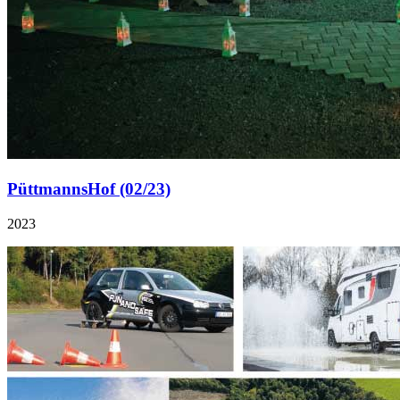
PüttmannsHof (02/23)
2023