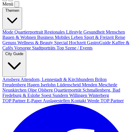
Menü
Themen
Mode
Quartierportrait
Regionales
Lifestyle
Gesundheit
Menschen
Bauen & Wohnen
Business
Mobiles Leben
Sport & Freizeit
Reise
Genuss
Wellness & Beauty
Special
Hochzeit
GastroGuide
Kaffee &
Cafés
Vorsorge
Stadtporträts
Top Szene / Events
City Guide
Arnsberg
Attendorn, Lennestadt & Kirchhundem
Brilon
Freudenberg
Hagen
Iserlohn
Lüdenscheid
Menden
Meschede
Neunkirchen
Olpe
Olsberg
Quartierporträt
Schmallenberg, Bad
Fredeburg & Eslohe
Soest
Sundern
Willingen
Winterberg
TOP Partner
E-Paper
Auslagestellen
Kontakt
Werde TOP Partner