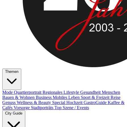
Themen
Mode
Quartierportrait
Regionales
Lifestyle
Gesundheit
Menschen
Bauen & Wohnen
Business
Mobiles Leben
Sport & Freizeit
Reise
Genuss
Wellness & Beauty
Special
Hochzeit
GastroGuide
Kaffee &
Cafés
Vorsorge
Stadtporträts
Top Szene / Events
City Guide