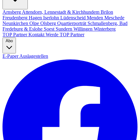
Arnsberg
Attendorn, Lennestadt & Kirchhundem
Brilon
Freudenberg
Hagen
Iserlohn
Lüdenscheid
Menden
Meschede
Neunkirchen
Olpe
Olsberg
Quartierporträt
Schmallenberg, Bad
Fredeburg & Eslohe
Soest
Sundern
Willingen
Winterberg
TOP Partner
Kontakt
Werde TOP Partner
Abo
E-Paper
Auslagestellen