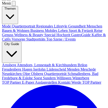
Menü
Themen
Mode
Quartierportrait
Regionales
Lifestyle
Gesundheit
Menschen
Bauen & Wohnen
Business
Mobiles Leben
Sport & Freizeit
Reise
Genuss
Wellness & Beauty
Special
Hochzeit
GastroGuide
Kaffee &
Cafés
Vorsorge
Stadtporträts
Top Szene / Events
City Guide
Arnsberg
Attendorn, Lennestadt & Kirchhundem
Brilon
Freudenberg
Hagen
Iserlohn
Lüdenscheid
Menden
Meschede
Neunkirchen
Olpe
Olsberg
Quartierporträt
Schmallenberg, Bad
Fredeburg & Eslohe
Soest
Sundern
Willingen
Winterberg
TOP Partner
E-Paper
Auslagestellen
Kontakt
Werde TOP Partner