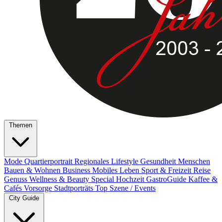
Themen
Mode
Quartierportrait
Regionales
Lifestyle
Gesundheit
Menschen
Bauen & Wohnen
Business
Mobiles Leben
Sport & Freizeit
Reise
Genuss
Wellness & Beauty
Special
Hochzeit
GastroGuide
Kaffee &
Cafés
Vorsorge
Stadtporträts
Top Szene / Events
City Guide