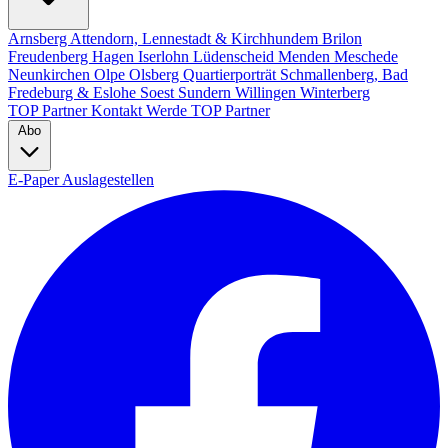
Arnsberg
Attendorn, Lennestadt & Kirchhundem
Brilon
Freudenberg
Hagen
Iserlohn
Lüdenscheid
Menden
Meschede
Neunkirchen
Olpe
Olsberg
Quartierporträt
Schmallenberg, Bad
Fredeburg & Eslohe
Soest
Sundern
Willingen
Winterberg
TOP Partner
Kontakt
Werde TOP Partner
Abo
E-Paper
Auslagestellen