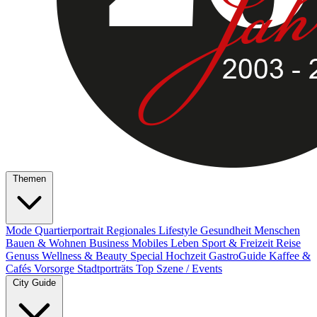
Themen
Mode
Quartierportrait
Regionales
Lifestyle
Gesundheit
Menschen
Bauen & Wohnen
Business
Mobiles Leben
Sport & Freizeit
Reise
Genuss
Wellness & Beauty
Special
Hochzeit
GastroGuide
Kaffee &
Cafés
Vorsorge
Stadtporträts
Top Szene / Events
City Guide