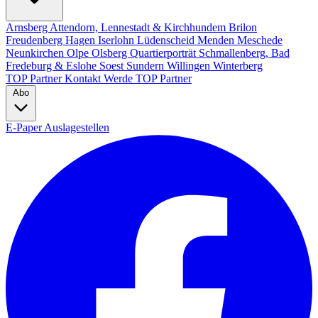
Arnsberg
Attendorn, Lennestadt & Kirchhundem
Brilon
Freudenberg
Hagen
Iserlohn
Lüdenscheid
Menden
Meschede
Neunkirchen
Olpe
Olsberg
Quartierporträt
Schmallenberg, Bad
Fredeburg & Eslohe
Soest
Sundern
Willingen
Winterberg
TOP Partner
Kontakt
Werde TOP Partner
Abo
E-Paper
Auslagestellen