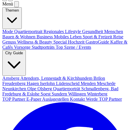
Menü
Themen
Mode
Quartierportrait
Regionales
Lifestyle
Gesundheit
Menschen
Bauen & Wohnen
Business
Mobiles Leben
Sport & Freizeit
Reise
Genuss
Wellness & Beauty
Special
Hochzeit
GastroGuide
Kaffee &
Cafés
Vorsorge
Stadtporträts
Top Szene / Events
City Guide
Arnsberg
Attendorn, Lennestadt & Kirchhundem
Brilon
Freudenberg
Hagen
Iserlohn
Lüdenscheid
Menden
Meschede
Neunkirchen
Olpe
Olsberg
Quartierporträt
Schmallenberg, Bad
Fredeburg & Eslohe
Soest
Sundern
Willingen
Winterberg
TOP Partner
E-Paper
Auslagestellen
Kontakt
Werde TOP Partner