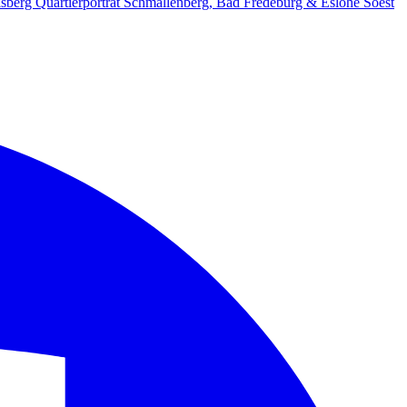
lsberg
Quartierporträt
Schmallenberg, Bad Fredeburg & Eslohe
Soest