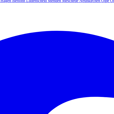
g
Hagen
Iserlohn
Lüdenscheid
Menden
Meschede
Neunkirchen
Olpe
O