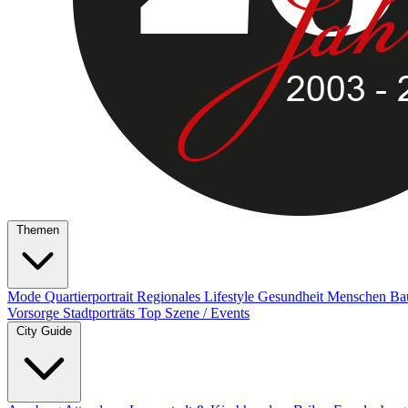
Themen
Mode
Quartierportrait
Regionales
Lifestyle
Gesundheit
Menschen
Ba
Vorsorge
Stadtporträts
Top Szene / Events
City Guide