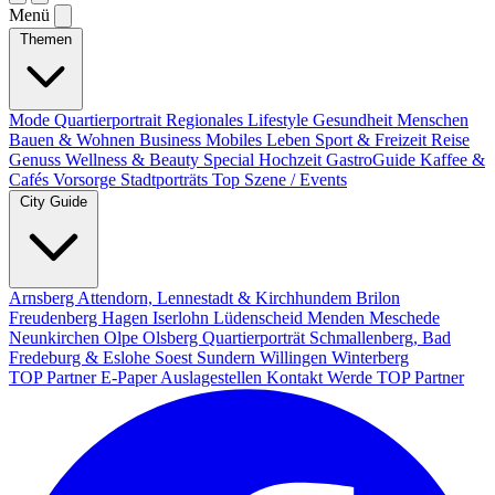
Menü
Themen
Mode
Quartierportrait
Regionales
Lifestyle
Gesundheit
Menschen
Bauen & Wohnen
Business
Mobiles Leben
Sport & Freizeit
Reise
Genuss
Wellness & Beauty
Special
Hochzeit
GastroGuide
Kaffee &
Cafés
Vorsorge
Stadtporträts
Top Szene / Events
City Guide
Arnsberg
Attendorn, Lennestadt & Kirchhundem
Brilon
Freudenberg
Hagen
Iserlohn
Lüdenscheid
Menden
Meschede
Neunkirchen
Olpe
Olsberg
Quartierporträt
Schmallenberg, Bad
Fredeburg & Eslohe
Soest
Sundern
Willingen
Winterberg
TOP Partner
E-Paper
Auslagestellen
Kontakt
Werde TOP Partner