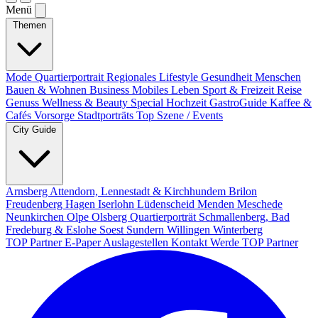
Menü
Themen
Mode
Quartierportrait
Regionales
Lifestyle
Gesundheit
Menschen
Bauen & Wohnen
Business
Mobiles Leben
Sport & Freizeit
Reise
Genuss
Wellness & Beauty
Special
Hochzeit
GastroGuide
Kaffee &
Cafés
Vorsorge
Stadtporträts
Top Szene / Events
City Guide
Arnsberg
Attendorn, Lennestadt & Kirchhundem
Brilon
Freudenberg
Hagen
Iserlohn
Lüdenscheid
Menden
Meschede
Neunkirchen
Olpe
Olsberg
Quartierporträt
Schmallenberg, Bad
Fredeburg & Eslohe
Soest
Sundern
Willingen
Winterberg
TOP Partner
E-Paper
Auslagestellen
Kontakt
Werde TOP Partner