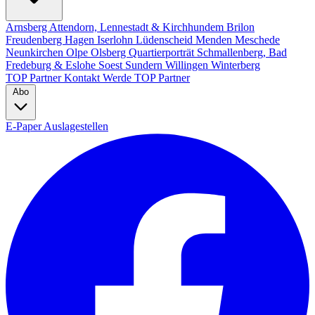
Arnsberg
Attendorn, Lennestadt & Kirchhundem
Brilon
Freudenberg
Hagen
Iserlohn
Lüdenscheid
Menden
Meschede
Neunkirchen
Olpe
Olsberg
Quartierporträt
Schmallenberg, Bad
Fredeburg & Eslohe
Soest
Sundern
Willingen
Winterberg
TOP Partner
Kontakt
Werde TOP Partner
Abo
E-Paper
Auslagestellen