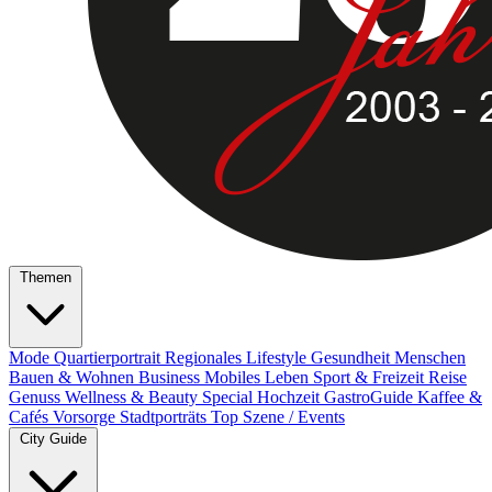
Themen
Mode
Quartierportrait
Regionales
Lifestyle
Gesundheit
Menschen
Bauen & Wohnen
Business
Mobiles Leben
Sport & Freizeit
Reise
Genuss
Wellness & Beauty
Special
Hochzeit
GastroGuide
Kaffee &
Cafés
Vorsorge
Stadtporträts
Top Szene / Events
City Guide