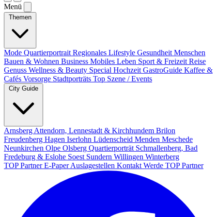
Menü
Themen
Mode
Quartierportrait
Regionales
Lifestyle
Gesundheit
Menschen
Bauen & Wohnen
Business
Mobiles Leben
Sport & Freizeit
Reise
Genuss
Wellness & Beauty
Special
Hochzeit
GastroGuide
Kaffee &
Cafés
Vorsorge
Stadtporträts
Top Szene / Events
City Guide
Arnsberg
Attendorn, Lennestadt & Kirchhundem
Brilon
Freudenberg
Hagen
Iserlohn
Lüdenscheid
Menden
Meschede
Neunkirchen
Olpe
Olsberg
Quartierporträt
Schmallenberg, Bad
Fredeburg & Eslohe
Soest
Sundern
Willingen
Winterberg
TOP Partner
E-Paper
Auslagestellen
Kontakt
Werde TOP Partner