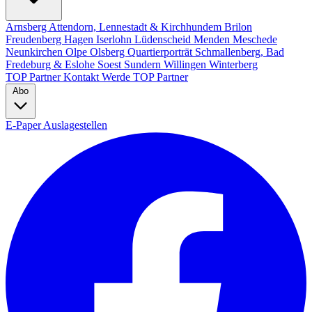
Arnsberg
Attendorn, Lennestadt & Kirchhundem
Brilon
Freudenberg
Hagen
Iserlohn
Lüdenscheid
Menden
Meschede
Neunkirchen
Olpe
Olsberg
Quartierporträt
Schmallenberg, Bad
Fredeburg & Eslohe
Soest
Sundern
Willingen
Winterberg
TOP Partner
Kontakt
Werde TOP Partner
Abo
E-Paper
Auslagestellen