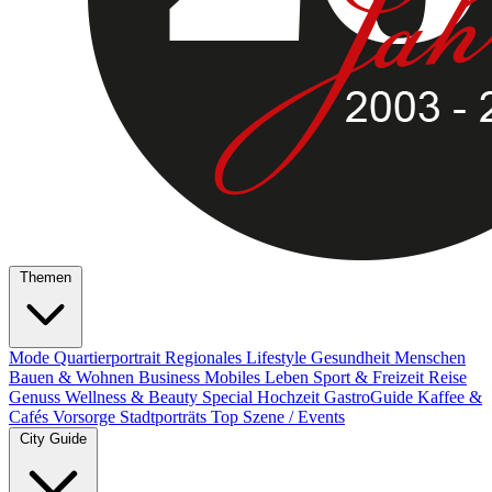
Themen
Mode
Quartierportrait
Regionales
Lifestyle
Gesundheit
Menschen
Bauen & Wohnen
Business
Mobiles Leben
Sport & Freizeit
Reise
Genuss
Wellness & Beauty
Special
Hochzeit
GastroGuide
Kaffee &
Cafés
Vorsorge
Stadtporträts
Top Szene / Events
City Guide