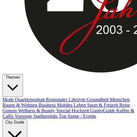
Themen
Mode
Quartierportrait
Regionales
Lifestyle
Gesundheit
Menschen
Bauen & Wohnen
Business
Mobiles Leben
Sport & Freizeit
Reise
Genuss
Wellness & Beauty
Special
Hochzeit
GastroGuide
Kaffee &
Cafés
Vorsorge
Stadtporträts
Top Szene / Events
City Guide