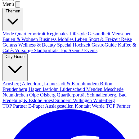
Menü
Themen
Mode
Quartierportrait
Regionales
Lifestyle
Gesundheit
Menschen
Bauen & Wohnen
Business
Mobiles Leben
Sport & Freizeit
Reise
Genuss
Wellness & Beauty
Special
Hochzeit
GastroGuide
Kaffee &
Cafés
Vorsorge
Stadtporträts
Top Szene / Events
City Guide
Arnsberg
Attendorn, Lennestadt & Kirchhundem
Brilon
Freudenberg
Hagen
Iserlohn
Lüdenscheid
Menden
Meschede
Neunkirchen
Olpe
Olsberg
Quartierporträt
Schmallenberg, Bad
Fredeburg & Eslohe
Soest
Sundern
Willingen
Winterberg
TOP Partner
E-Paper
Auslagestellen
Kontakt
Werde TOP Partner