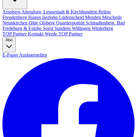
Arnsberg
Attendorn, Lennestadt & Kirchhundem
Brilon
Freudenberg
Hagen
Iserlohn
Lüdenscheid
Menden
Meschede
Neunkirchen
Olpe
Olsberg
Quartierporträt
Schmallenberg, Bad
Fredeburg & Eslohe
Soest
Sundern
Willingen
Winterberg
TOP Partner
Kontakt
Werde TOP Partner
Abo
E-Paper
Auslagestellen