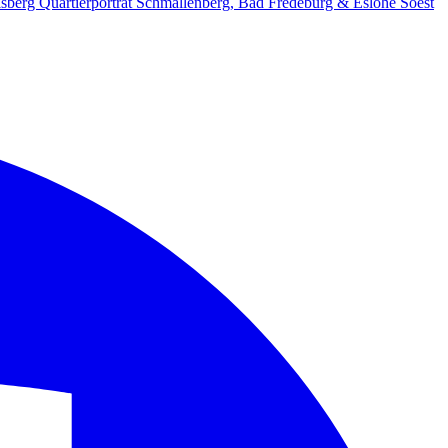
lsberg
Quartierporträt
Schmallenberg, Bad Fredeburg & Eslohe
Soest