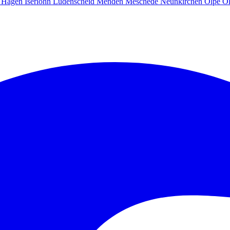
g
Hagen
Iserlohn
Lüdenscheid
Menden
Meschede
Neunkirchen
Olpe
O