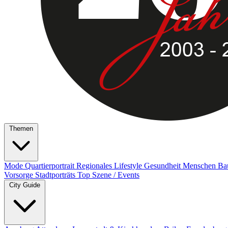
Themen
Mode
Quartierportrait
Regionales
Lifestyle
Gesundheit
Menschen
Ba
Vorsorge
Stadtporträts
Top Szene / Events
City Guide