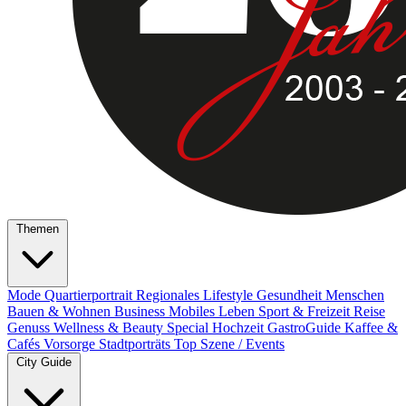
Themen
Mode
Quartierportrait
Regionales
Lifestyle
Gesundheit
Menschen
Bauen & Wohnen
Business
Mobiles Leben
Sport & Freizeit
Reise
Genuss
Wellness & Beauty
Special
Hochzeit
GastroGuide
Kaffee &
Cafés
Vorsorge
Stadtporträts
Top Szene / Events
City Guide