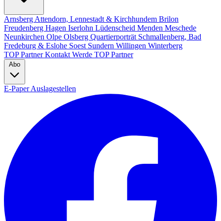
Arnsberg
Attendorn, Lennestadt & Kirchhundem
Brilon
Freudenberg
Hagen
Iserlohn
Lüdenscheid
Menden
Meschede
Neunkirchen
Olpe
Olsberg
Quartierporträt
Schmallenberg, Bad
Fredeburg & Eslohe
Soest
Sundern
Willingen
Winterberg
TOP Partner
Kontakt
Werde TOP Partner
Abo
E-Paper
Auslagestellen