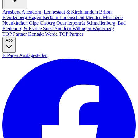
Arnsberg
Attendorn, Lennestadt & Kirchhundem
Brilon
Freudenberg
Hagen
Iserlohn
Lüdenscheid
Menden
Meschede
Neunkirchen
Olpe
Olsberg
Quartierporträt
Schmallenberg, Bad
Fredeburg & Eslohe
Soest
Sundern
Willingen
Winterberg
TOP Partner
Kontakt
Werde TOP Partner
Abo
E-Paper
Auslagestellen