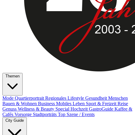
Themen
Mode
Quartierportrait
Regionales
Lifestyle
Gesundheit
Menschen
Bauen & Wohnen
Business
Mobiles Leben
Sport & Freizeit
Reise
Genuss
Wellness & Beauty
Special
Hochzeit
GastroGuide
Kaffee &
Cafés
Vorsorge
Stadtporträts
Top Szene / Events
City Guide