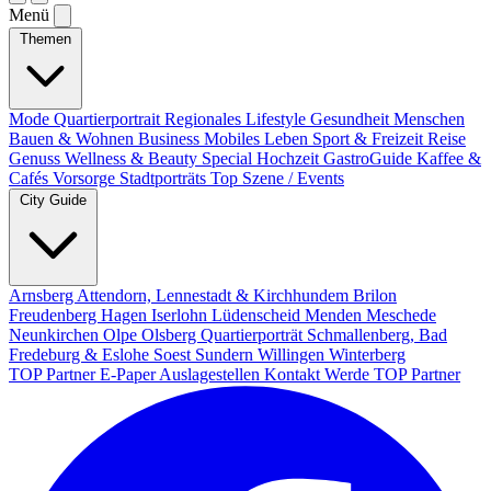
Menü
Themen
Mode
Quartierportrait
Regionales
Lifestyle
Gesundheit
Menschen
Bauen & Wohnen
Business
Mobiles Leben
Sport & Freizeit
Reise
Genuss
Wellness & Beauty
Special
Hochzeit
GastroGuide
Kaffee &
Cafés
Vorsorge
Stadtporträts
Top Szene / Events
City Guide
Arnsberg
Attendorn, Lennestadt & Kirchhundem
Brilon
Freudenberg
Hagen
Iserlohn
Lüdenscheid
Menden
Meschede
Neunkirchen
Olpe
Olsberg
Quartierporträt
Schmallenberg, Bad
Fredeburg & Eslohe
Soest
Sundern
Willingen
Winterberg
TOP Partner
E-Paper
Auslagestellen
Kontakt
Werde TOP Partner