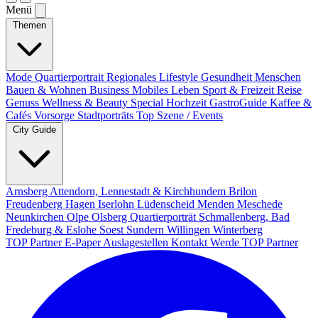
Menü
Themen
Mode
Quartierportrait
Regionales
Lifestyle
Gesundheit
Menschen
Bauen & Wohnen
Business
Mobiles Leben
Sport & Freizeit
Reise
Genuss
Wellness & Beauty
Special
Hochzeit
GastroGuide
Kaffee &
Cafés
Vorsorge
Stadtporträts
Top Szene / Events
City Guide
Arnsberg
Attendorn, Lennestadt & Kirchhundem
Brilon
Freudenberg
Hagen
Iserlohn
Lüdenscheid
Menden
Meschede
Neunkirchen
Olpe
Olsberg
Quartierporträt
Schmallenberg, Bad
Fredeburg & Eslohe
Soest
Sundern
Willingen
Winterberg
TOP Partner
E-Paper
Auslagestellen
Kontakt
Werde TOP Partner