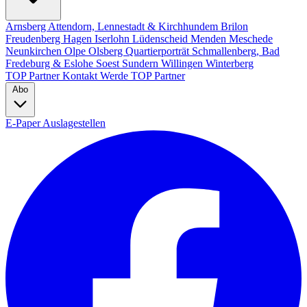
Arnsberg
Attendorn, Lennestadt & Kirchhundem
Brilon
Freudenberg
Hagen
Iserlohn
Lüdenscheid
Menden
Meschede
Neunkirchen
Olpe
Olsberg
Quartierporträt
Schmallenberg, Bad
Fredeburg & Eslohe
Soest
Sundern
Willingen
Winterberg
TOP Partner
Kontakt
Werde TOP Partner
Abo
E-Paper
Auslagestellen