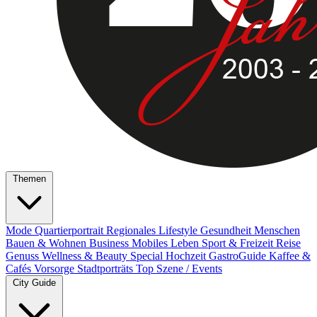
Themen
Mode
Quartierportrait
Regionales
Lifestyle
Gesundheit
Menschen
Bauen & Wohnen
Business
Mobiles Leben
Sport & Freizeit
Reise
Genuss
Wellness & Beauty
Special
Hochzeit
GastroGuide
Kaffee &
Cafés
Vorsorge
Stadtporträts
Top Szene / Events
City Guide