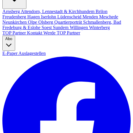
Arnsberg
Attendorn, Lennestadt & Kirchhundem
Brilon
Freudenberg
Hagen
Iserlohn
Lüdenscheid
Menden
Meschede
Neunkirchen
Olpe
Olsberg
Quartierporträt
Schmallenberg, Bad
Fredeburg & Eslohe
Soest
Sundern
Willingen
Winterberg
TOP Partner
Kontakt
Werde TOP Partner
Abo
E-Paper
Auslagestellen