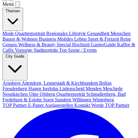
Menü
Themen
Mode
Quartierportrait
Regionales
Lifestyle
Gesundheit
Menschen
Bauen & Wohnen
Business
Mobiles Leben
Sport & Freizeit
Reise
Genuss
Wellness & Beauty
Special
Hochzeit
GastroGuide
Kaffee &
Cafés
Vorsorge
Stadtporträts
Top Szene / Events
City Guide
Arnsberg
Attendorn, Lennestadt & Kirchhundem
Brilon
Freudenberg
Hagen
Iserlohn
Lüdenscheid
Menden
Meschede
Neunkirchen
Olpe
Olsberg
Quartierporträt
Schmallenberg, Bad
Fredeburg & Eslohe
Soest
Sundern
Willingen
Winterberg
TOP Partner
E-Paper
Auslagestellen
Kontakt
Werde TOP Partner