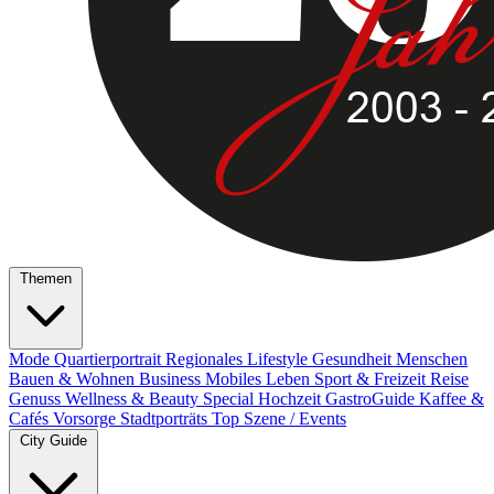
Themen
Mode
Quartierportrait
Regionales
Lifestyle
Gesundheit
Menschen
Bauen & Wohnen
Business
Mobiles Leben
Sport & Freizeit
Reise
Genuss
Wellness & Beauty
Special
Hochzeit
GastroGuide
Kaffee &
Cafés
Vorsorge
Stadtporträts
Top Szene / Events
City Guide