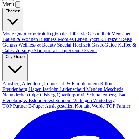
Menü
Themen
Mode
Quartierportrait
Regionales
Lifestyle
Gesundheit
Menschen
Bauen & Wohnen
Business
Mobiles Leben
Sport & Freizeit
Reise
Genuss
Wellness & Beauty
Special
Hochzeit
GastroGuide
Kaffee &
Cafés
Vorsorge
Stadtporträts
Top Szene / Events
City Guide
Arnsberg
Attendorn, Lennestadt & Kirchhundem
Brilon
Freudenberg
Hagen
Iserlohn
Lüdenscheid
Menden
Meschede
Neunkirchen
Olpe
Olsberg
Quartierporträt
Schmallenberg, Bad
Fredeburg & Eslohe
Soest
Sundern
Willingen
Winterberg
TOP Partner
E-Paper
Auslagestellen
Kontakt
Werde TOP Partner