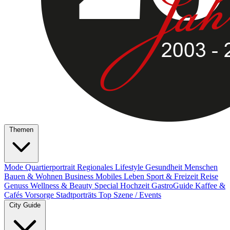
Themen
Mode
Quartierportrait
Regionales
Lifestyle
Gesundheit
Menschen
Bauen & Wohnen
Business
Mobiles Leben
Sport & Freizeit
Reise
Genuss
Wellness & Beauty
Special
Hochzeit
GastroGuide
Kaffee &
Cafés
Vorsorge
Stadtporträts
Top Szene / Events
City Guide