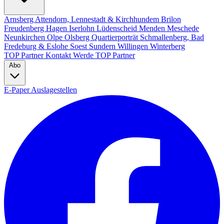
Arnsberg
Attendorn, Lennestadt & Kirchhundem
Brilon
Freudenberg
Hagen
Iserlohn
Lüdenscheid
Menden
Meschede
Neunkirchen
Olpe
Olsberg
Quartierporträt
Schmallenberg, Bad
Fredeburg & Eslohe
Soest
Sundern
Willingen
Winterberg
TOP Partner
Kontakt
Werde TOP Partner
Abo
E-Paper
Auslagestellen