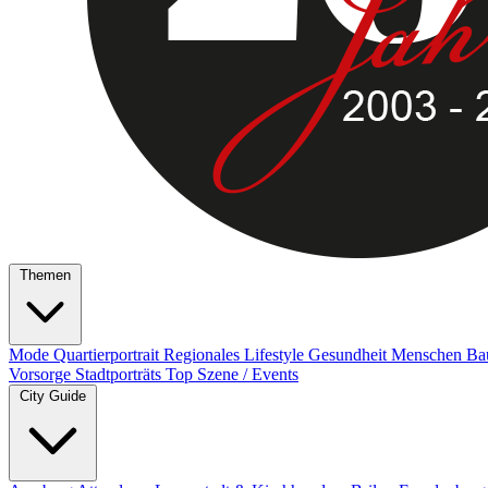
Themen
Mode
Quartierportrait
Regionales
Lifestyle
Gesundheit
Menschen
Ba
Vorsorge
Stadtporträts
Top Szene / Events
City Guide