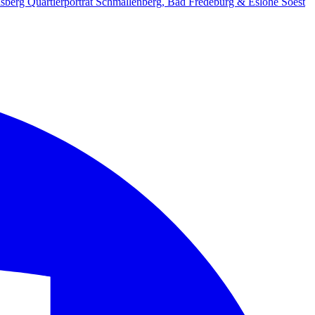
lsberg
Quartierporträt
Schmallenberg, Bad Fredeburg & Eslohe
Soest