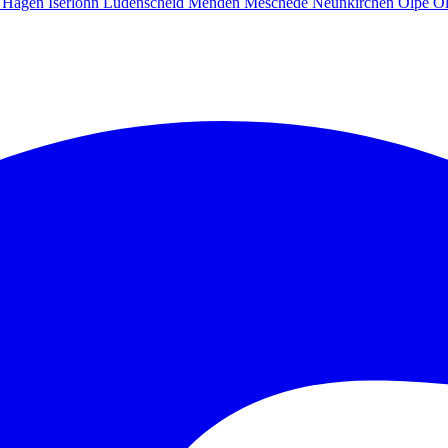
g
Hagen
Iserlohn
Lüdenscheid
Menden
Meschede
Neunkirchen
Olpe
O