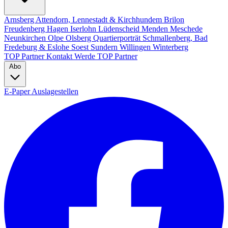
Arnsberg
Attendorn, Lennestadt & Kirchhundem
Brilon
Freudenberg
Hagen
Iserlohn
Lüdenscheid
Menden
Meschede
Neunkirchen
Olpe
Olsberg
Quartierporträt
Schmallenberg, Bad
Fredeburg & Eslohe
Soest
Sundern
Willingen
Winterberg
TOP Partner
Kontakt
Werde TOP Partner
Abo
E-Paper
Auslagestellen