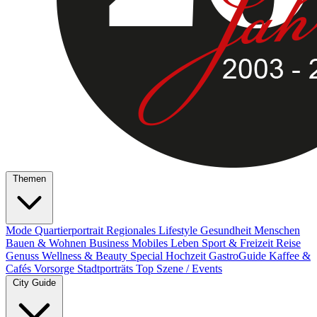
Themen
Mode
Quartierportrait
Regionales
Lifestyle
Gesundheit
Menschen
Bauen & Wohnen
Business
Mobiles Leben
Sport & Freizeit
Reise
Genuss
Wellness & Beauty
Special
Hochzeit
GastroGuide
Kaffee &
Cafés
Vorsorge
Stadtporträts
Top Szene / Events
City Guide