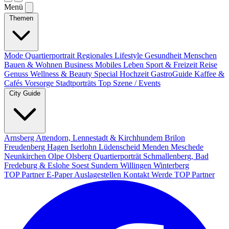
Menü
Themen
Mode
Quartierportrait
Regionales
Lifestyle
Gesundheit
Menschen
Bauen & Wohnen
Business
Mobiles Leben
Sport & Freizeit
Reise
Genuss
Wellness & Beauty
Special
Hochzeit
GastroGuide
Kaffee &
Cafés
Vorsorge
Stadtporträts
Top Szene / Events
City Guide
Arnsberg
Attendorn, Lennestadt & Kirchhundem
Brilon
Freudenberg
Hagen
Iserlohn
Lüdenscheid
Menden
Meschede
Neunkirchen
Olpe
Olsberg
Quartierporträt
Schmallenberg, Bad
Fredeburg & Eslohe
Soest
Sundern
Willingen
Winterberg
TOP Partner
E-Paper
Auslagestellen
Kontakt
Werde TOP Partner