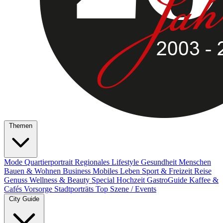
Themen
Mode
Quartierportrait
Regionales
Lifestyle
Gesundheit
Menschen
Bauen & Wohnen
Business
Mobiles Leben
Sport & Freizeit
Reise
Genuss
Wellness & Beauty
Special
Hochzeit
GastroGuide
Kaffee &
Cafés
Vorsorge
Stadtporträts
Top Szene / Events
City Guide