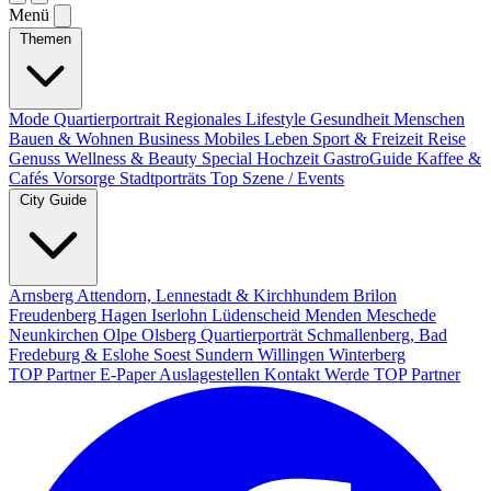
Menü
Themen
Mode
Quartierportrait
Regionales
Lifestyle
Gesundheit
Menschen
Bauen & Wohnen
Business
Mobiles Leben
Sport & Freizeit
Reise
Genuss
Wellness & Beauty
Special
Hochzeit
GastroGuide
Kaffee &
Cafés
Vorsorge
Stadtporträts
Top Szene / Events
City Guide
Arnsberg
Attendorn, Lennestadt & Kirchhundem
Brilon
Freudenberg
Hagen
Iserlohn
Lüdenscheid
Menden
Meschede
Neunkirchen
Olpe
Olsberg
Quartierporträt
Schmallenberg, Bad
Fredeburg & Eslohe
Soest
Sundern
Willingen
Winterberg
TOP Partner
E-Paper
Auslagestellen
Kontakt
Werde TOP Partner