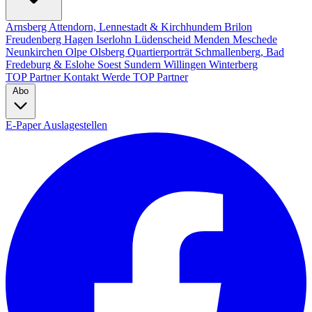
Arnsberg
Attendorn, Lennestadt & Kirchhundem
Brilon
Freudenberg
Hagen
Iserlohn
Lüdenscheid
Menden
Meschede
Neunkirchen
Olpe
Olsberg
Quartierporträt
Schmallenberg, Bad
Fredeburg & Eslohe
Soest
Sundern
Willingen
Winterberg
TOP Partner
Kontakt
Werde TOP Partner
Abo
E-Paper
Auslagestellen