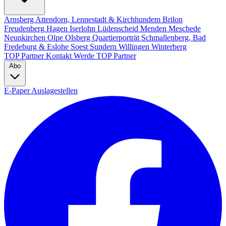
Arnsberg
Attendorn, Lennestadt & Kirchhundem
Brilon
Freudenberg
Hagen
Iserlohn
Lüdenscheid
Menden
Meschede
Neunkirchen
Olpe
Olsberg
Quartierporträt
Schmallenberg, Bad
Fredeburg & Eslohe
Soest
Sundern
Willingen
Winterberg
TOP Partner
Kontakt
Werde TOP Partner
Abo
E-Paper
Auslagestellen