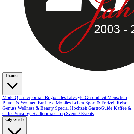
Themen
Mode
Quartierportrait
Regionales
Lifestyle
Gesundheit
Menschen
Bauen & Wohnen
Business
Mobiles Leben
Sport & Freizeit
Reise
Genuss
Wellness & Beauty
Special
Hochzeit
GastroGuide
Kaffee &
Cafés
Vorsorge
Stadtporträts
Top Szene / Events
City Guide