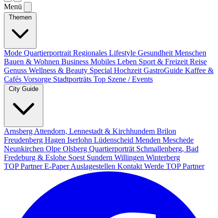
Menü
Themen
Mode
Quartierportrait
Regionales
Lifestyle
Gesundheit
Menschen
Bauen & Wohnen
Business
Mobiles Leben
Sport & Freizeit
Reise
Genuss
Wellness & Beauty
Special
Hochzeit
GastroGuide
Kaffee &
Cafés
Vorsorge
Stadtporträts
Top Szene / Events
City Guide
Arnsberg
Attendorn, Lennestadt & Kirchhundem
Brilon
Freudenberg
Hagen
Iserlohn
Lüdenscheid
Menden
Meschede
Neunkirchen
Olpe
Olsberg
Quartierporträt
Schmallenberg, Bad
Fredeburg & Eslohe
Soest
Sundern
Willingen
Winterberg
TOP Partner
E-Paper
Auslagestellen
Kontakt
Werde TOP Partner